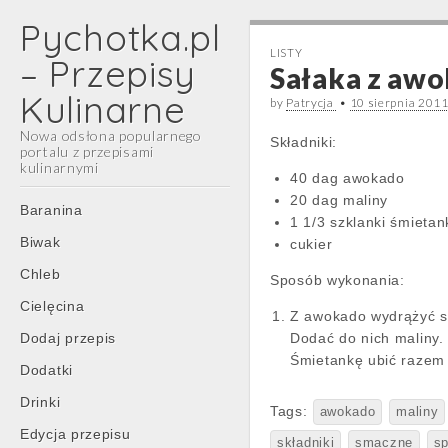
Pychotka.pl
LISTY
– Przepisy
Sałaka z awo
Kulinarne
by
Patrycja
•
10 sierpnia 201
Nowa odsłona popularnego
Składniki:
portalu z przepisami
kulinarnymi
40 dag awokado
20 dag maliny
Main
Skip
Baranina
1 1/3 szklanki śmietan
menu
to
Biwak
cukier
content
Chleb
Sposób wykonania:
Cielęcina
Z awokado wydrążyć sp
Dodaj przepis
Dodać do nich maliny.
Śmietankę ubić razem 
Dodatki
Drinki
Tags:
awokado
maliny
Edycja przepisu
składniki
smaczne
sp