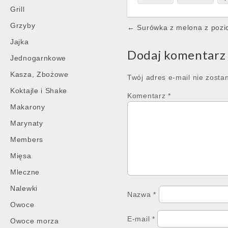
Grill
Post
Grzyby
← Surówka z melona z poz
navigation
Jajka
Dodaj komentarz
Jednogarnkowe
Kasza, Zbożowe
Twój adres e-mail nie zosta
Koktajle i Shake
Komentarz
*
Makarony
Marynaty
Members
Mięsa
Mleczne
Nalewki
Nazwa
*
Owoce
E-mail
*
Owoce morza