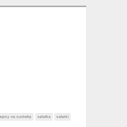
episy na surówkę
sałatka
sałatki