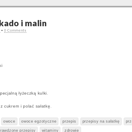
kado i malin
1
•
0 Comments
ki
ecjalną łyżeczką kulki.
z cukrem i polać sałatkę.
owoce
owoce egzotyczne
przepis
przepisy na sałatkę
prz
rawdzone przepisy
witaminy
zdrowie