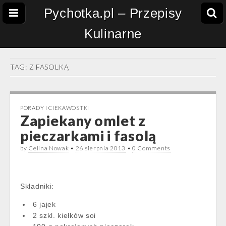
Pychotka.pl – Przepisy
Kulinarne
TAG:
Z FASOLKĄ
PORADY I CIEKAWOSTKI
Zapiekany omlet z
pieczarkami i fasolą
by
Celina Nowak
•
26 sierpnia 2013
•
0 Comments
Składniki:
6 jajek
2 szkl. kiełków soi