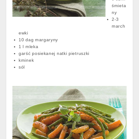
śmieta
ny
2-3
march
ewki
10 dag margaryny
1 l mleka
garść posiekanej natki pietruszki
kminek
sól