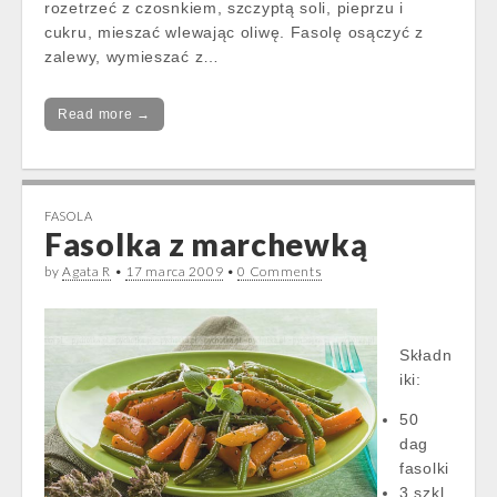
rozetrzeć z czosnkiem, szczyptą soli, pieprzu i
cukru, mieszać wlewając oliwę. Fasolę osączyć z
zalewy, wymieszać z…
Read more →
FASOLA
Fasolka z marchewką
by
Agata R
•
17 marca 2009
•
0 Comments
Składn
iki:
50
dag
fasolki
3 szkl.