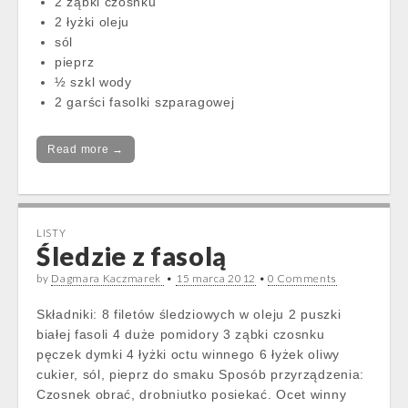
2 ząbki czosnku
2 łyżki oleju
sól
pieprz
½ szkl wody
2 garści fasolki szparagowej
Read more →
LISTY
Śledzie z fasolą
by
Dagmara Kaczmarek
•
15 marca 2012
•
0 Comments
Składniki: 8 filetów śledziowych w oleju 2 puszki
białej fasoli 4 duże pomidory 3 ząbki czosnku
pęczek dymki 4 łyżki octu winnego 6 łyżek oliwy
cukier, sól, pieprz do smaku Sposób przyrządzenia:
Czosnek obrać, drobniutko posiekać. Ocet winny