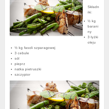
Składn
iki:
½ kg
barani
ny
3 łyżki
oleju
½ kg fasoli szparagowej
3 cebule
sól
pieprz
natka pietruszki
szczypior