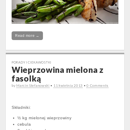
Read more →
PORADY I CIEKAWOSTKI
Wieprzowina mielona z
fasolką
by
Marcin Stefanowski
•
11 kwietnia 2013
•
0 Comments
Składniki:
½ kg mielonej wieprzowiny
cebula