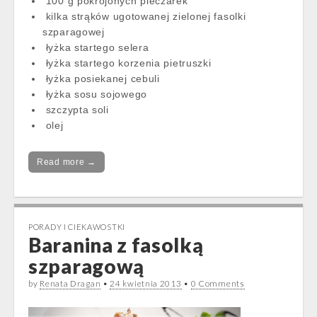
100 g pokrojonych pieczarek
kilka strąków ugotowanej zielonej fasolki
szparagowej
łyżka startego selera
łyżka startego korzenia pietruszki
łyżka posiekanej cebuli
łyżka sosu sojowego
szczypta soli
olej
Read more →
PORADY I CIEKAWOSTKI
Baranina z fasolką
szparagową
by
Renata Dragan
•
24 kwietnia 2013
•
0 Comments