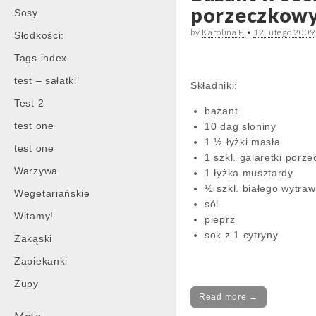
porzeczkow
Sosy
by
Karolina P
•
12 lutego 2009
Słodkości:
Tags index
test – sałatki
Składniki:
Test 2
bażant
test one
10 dag słoniny
1 ½ łyżki masła
test one
1 szkl. galaretki porz
Warzywa
1 łyżka musztardy
½ szkl. białego wytra
Wegetariańskie
sól
Witamy!
pieprz
sok z 1 cytryny
Zakąski
Zapiekanki
Zupy
Read more →