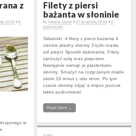
rana z
Filety z piersi
bażanta w słoninie
ada 2010
•
0
by
Natalia Nizioł
•
27 września 2010
•
0
Comments
Składniki: 4 filety z piersi bażanta 4
cienkie plastry słoniny 3 łyżki masła
sól pieprz Sposób wykonania: Filety
oprószyć solą oraz pieprzem.
Następnie owinąć je plasterkami
słoniny. Smażyć na rozgrzanym maśle
około 10 minut z obu stron. Po tym
czasie słoninę zdjąć a mięso jeszcze
lekko podrumienić.
Read more →
okrojonego w
a
ZUPY