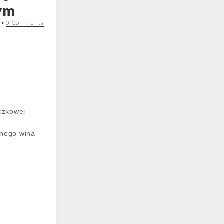
ym
•
0 Comments
eczkowej
wnego wina