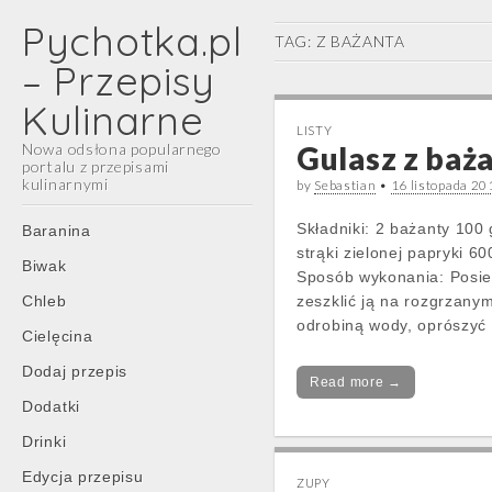
Pychotka.pl
TAG:
Z BAŻANTA
– Przepisy
Kulinarne
LISTY
Nowa odsłona popularnego
Gulasz z baż
portalu z przepisami
kulinarnymi
by
Sebastian
•
16 listopada 20
Main
Skip
Składniki: 2 bażanty 100
Baranina
menu
to
strąki zielonej papryki 6
Biwak
content
Sposób wykonania: Posie
Chleb
zeszklić ją na rozgrzany
odrobiną wody, oprószyć
Cielęcina
Dodaj przepis
Read more →
Dodatki
Drinki
Edycja przepisu
ZUPY