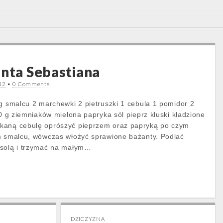
anta Sebastiana
12
•
0 Comments
 g smalcu 2 marchewki 2 pietruszki 1 cebula 1 pomidor 2
00 g ziemniaków mielona papryka sól pieprz kluski kładzione
kaną cebulę oprószyć pieprzem oraz papryką po czym
m smalcu, wówczas włożyć sprawione bażanty. Podlać
 solą i trzymać na małym…
DZICZYZNA