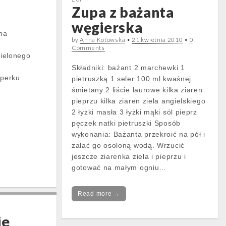
Zupa z bażanta
węgierska
na
by
Anna Kotowska
•
21 kwietnia 2010
•
0
Comments
ielonego
Składniki: bażant 2 marchewki 1
operku
pietruszką 1 seler 100 ml kwaśnej
śmietany 2 liście laurowe kilka ziaren
pieprzu kilka ziaren ziela angielskiego
2 łyżki masła 3 łyżki mąki sól pieprz
pęczek natki pietruszki Sposób
wykonania: Bażanta przekroić na pół i
zalać go osoloną wodą. Wrzucić
jeszcze ziarenka ziela i pieprzu i
gotować na małym ogniu…
Read more →
ie