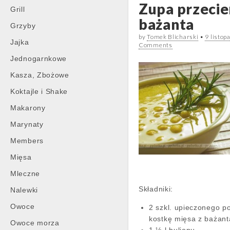
Zupa przecie
Grill
bażanta
Grzyby
by
Tomek Blicharski
•
9 listop
Jajka
Comments
Jednogarnkowe
Kasza, Zbożowe
Koktajle i Shake
Makarony
Marynaty
Members
Mięsa
Mleczne
Składniki:
Nalewki
Owoce
2 szkl. upieczonego p
kostkę mięsa z bażant
Owoce morza