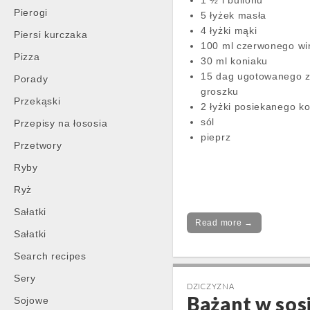
1 ½ l bulionu
Pierogi
5 łyżek masła
4 łyżki mąki
Piersi kurczaka
100 ml czerwonego wi
Pizza
30 ml koniaku
15 dag ugotowanego z
Porady
groszku
Przekąski
2 łyżki posiekanego k
sól
Przepisy na łososia
pieprz
Przetwory
Ryby
Ryż
Sałatki
Read more →
Sałatki
Search recipes
Sery
DZICZYZNA
Bażant w sos
Sojowe