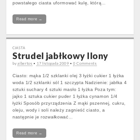
powstałego ciasta uformować kulę, którą…
Read more →
CIASTA
Strudel jabłkowy Ilony
by
albertos
•
17 listopada 2009
•
0 Comments
Ciasto: mąka 1/2 szklanki olej 3 łyżki cukier 1 łyżka
woda 1/2 szklanki sól 1 szczypta Nadzienie: jabłka 4
sztuki suchary 4 sztuki masło 1 łyżka Poza tym:
jajko 1 sztuka cukier puder 1 łyżka cynamon 1/4
łyżki Sposób przyrządzenia Z mąki pszennej, cukru,
oleju, wody i soli należy zagnieść ciasto, a
następnie je rozwałkować…
Read more →