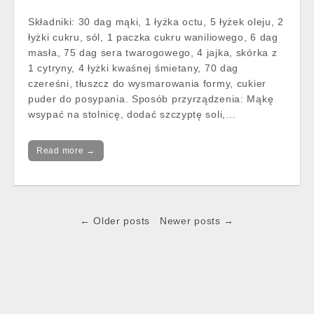
Składniki: 30 dag mąki, 1 łyżka octu, 5 łyżek oleju, 2
łyżki cukru, sól, 1 paczka cukru waniliowego, 6 dag
masła, 75 dag sera twarogowego, 4 jajka, skórka z
1 cytryny, 4 łyżki kwaśnej śmietany, 70 dag
czereśni, tłuszcz do wysmarowania formy, cukier
puder do posypania. Sposób przyrządzenia: Mąkę
wsypać na stolnicę, dodać szczyptę soli,…
Read more →
Post
← Older posts
Newer posts →
navigation