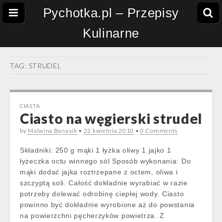
Pychotka.pl – Przepisy
Kulinarne
TAG:
STRUDEL
CIASTA
Ciasto na węgierski strudel
by
Malwina Banasik
•
22 kwietnia 2010
•
0 Comments
Składniki: 250 g mąki 1 łyżka oliwy 1 jajko 1
łyżeczka octu winnego sól Sposób wykonania: Do
mąki dodać jajka roztrzepane z octem, oliwa i
szczyptą soli. Całość dokładnie wyrabiać w razie
potrzeby dolewać odrobinę ciepłej wody. Ciasto
powinno być dokładnie wyrobione aż do powstania
na powierzchni pęcherzyków powietrza. Z