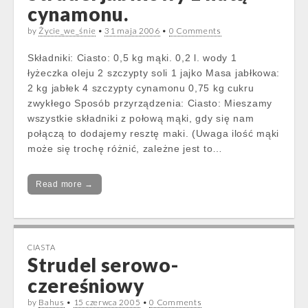
cynamonu.
by
Życie_we_śnie
•
31 maja 2006
•
0 Comments
Składniki: Ciasto: 0,5 kg mąki. 0,2 l. wody 1
łyżeczka oleju 2 szczypty soli 1 jajko Masa jabłkowa:
2 kg jabłek 4 szczypty cynamonu 0,75 kg cukru
zwykłego Sposób przyrządzenia: Ciasto: Mieszamy
wszystkie składniki z połową mąki, gdy się nam
połączą to dodajemy resztę maki. (Uwaga ilość mąki
może się trochę różnić, zależne jest to…
Read more →
CIASTA
Strudel serowo-
czereśniowy
by
Bahus
•
15 czerwca 2005
•
0 Comments