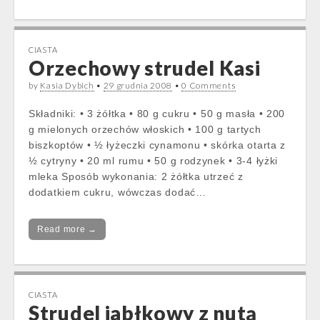
CIASTA
Orzechowy strudel Kasi
by
Kasia Dybich
•
29 grudnia 2008
•
0 Comments
Składniki: • 3 żółtka • 80 g cukru • 50 g masła • 200
g mielonych orzechów włoskich • 100 g tartych
biszkoptów • ½ łyżeczki cynamonu • skórka otarta z
½ cytryny • 20 ml rumu • 50 g rodzynek • 3-4 łyżki
mleka Sposób wykonania: 2 żółtka utrzeć z
dodatkiem cukru, wówczas dodać…
Read more →
CIASTA
Strudel jabłkowy z nutą