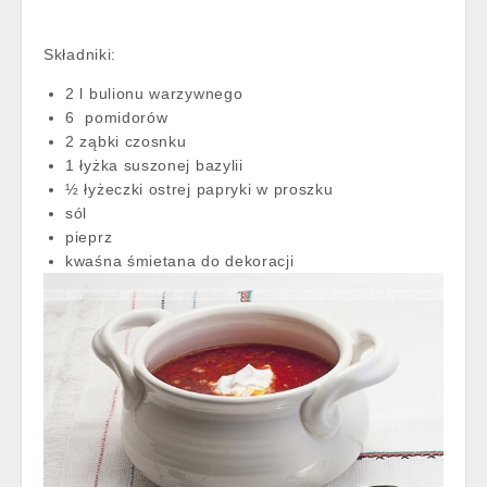
Składniki:
2 l bulionu warzywnego
6 pomidorów
2 ząbki czosnku
1 łyżka suszonej bazylii
½ łyżeczki ostrej papryki w proszku
sól
pieprz
kwaśna śmietana do dekoracji