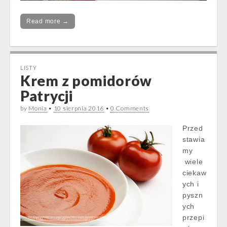
Read more →
LISTY
Krem z pomidorów
Patrycji
by
Monia
•
10 sierpnia 2016
•
0 Comments
Przed
stawia
my
wiele
ciekaw
ych i
pyszn
ych
przepi