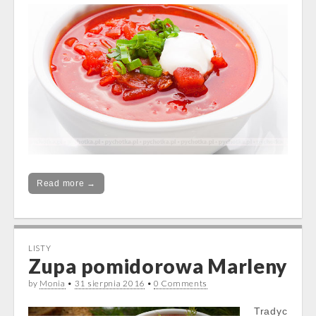
Read more →
LISTY
Zupa pomidorowa Marleny
by
Monia
•
31 sierpnia 2016
•
0 Comments
Tradyc