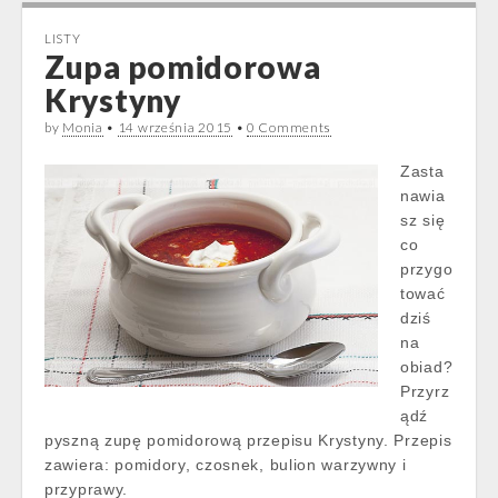
LISTY
Zupa pomidorowa
Krystyny
by
Monia
•
14 września 2015
•
0 Comments
Zasta
nawia
sz się
co
przygo
tować
dziś
na
obiad?
Przyrz
ądź
pyszną zupę pomidorową przepisu Krystyny. Przepis
zawiera: pomidory, czosnek, bulion warzywny i
przyprawy.