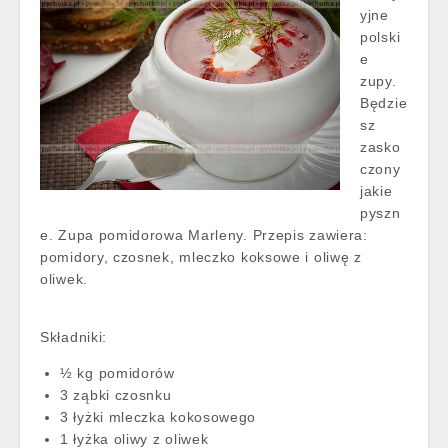
yjne
polski
e
zupy.
Będzie
sz
zasko
czony
jakie
pyszn
e. Zupa pomidorowa Marleny. Przepis zawiera:
pomidory, czosnek, mleczko koksowe i oliwę z
oliwek.
Składniki:
½ kg pomidorów
3 ząbki czosnku
3 łyżki mleczka kokosowego
1 łyżka oliwy z oliwek