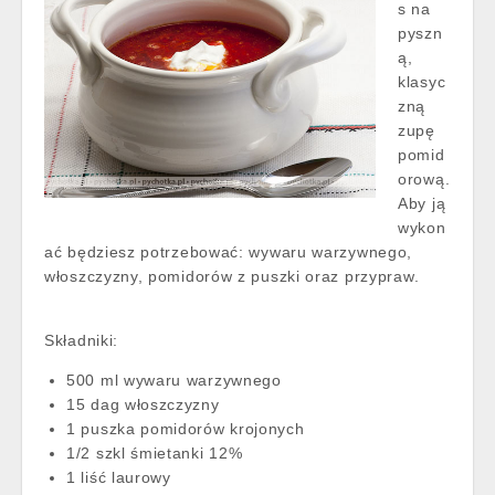
s na
pyszn
ą,
klasyc
zną
zupę
pomid
orową.
Aby ją
wykon
ać będziesz potrzebować: wywaru warzywnego,
włoszczyzny, pomidorów z puszki oraz przypraw.
Składniki:
500 ml wywaru warzywnego
15 dag włoszczyzny
1 puszka pomidorów krojonych
1/2 szkl śmietanki 12%
1 liść laurowy