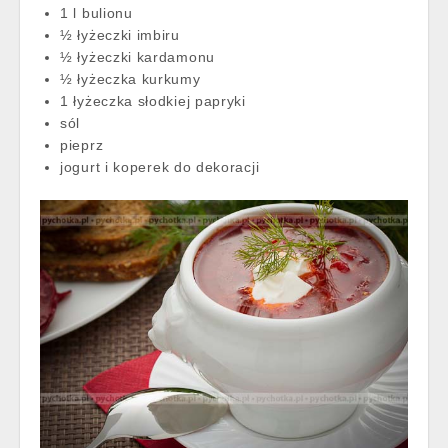
1 l bulionu
½ łyżeczki imbiru
½ łyżeczki kardamonu
½ łyżeczka kurkumy
1 łyżeczka słodkiej papryki
sól
pieprz
jogurt i koperek do dekoracji