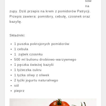
sów
na
zupy. Dziś przepis na krem z pomidorów Patrycji.
Przepis zawiera: pomidory, cebulę, czosnek oraz
bazylię.
Składniki:
1 puszka pokrojonych pomidorów
1 cebula
1 ząbek czosnku
500 ml bulionu drobiowo-warzywnego
1 pęczka świeżej bazylii
1 łyżeczka cukru
1 łyżka oliwy z oliwek
2 łyżki jogurtu naturalnego
sól
pieprz