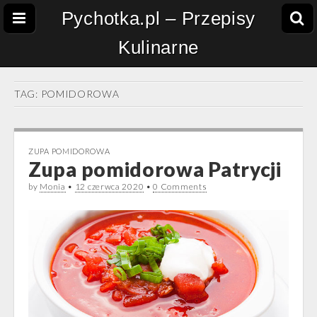
Pychotka.pl – Przepisy
Kulinarne
TAG:
POMIDOROWA
ZUPA POMIDOROWA
Zupa pomidorowa Patrycji
by
Monia
•
12 czerwca 2020
•
0 Comments