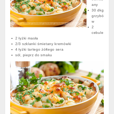
any
30 dkg
grzybó
w
2
cebule
2 łyżki masła
2/3 szklanki śmietany kremówki
4 łyżki tartego żółtego sera
sól, pieprz do smaku