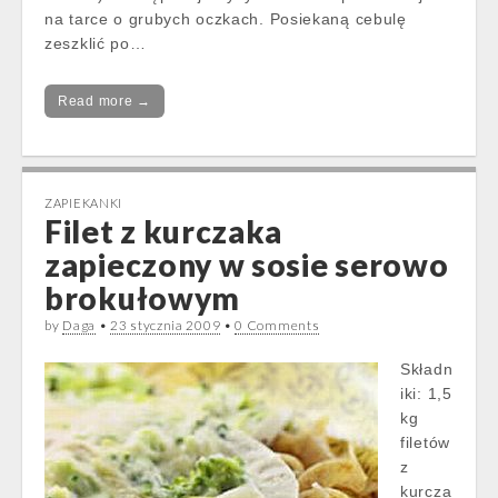
na tarce o grubych oczkach. Posiekaną cebulę
zeszklić po…
Read more →
ZAPIEKANKI
Filet z kurczaka
zapieczony w sosie serowo
brokułowym
by
Daga
•
23 stycznia 2009
•
0 Comments
Składn
iki: 1,5
kg
filetów
z
kurcza