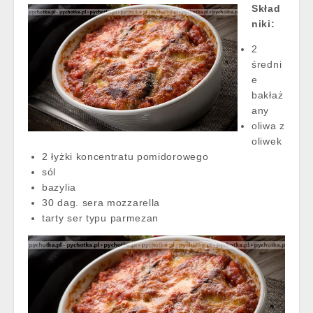
Skład
niki:
2
średni
e
bakłaż
any
oliwa z
oliwek
2 łyżki koncentratu pomidorowego
sól
bazylia
30 dag. sera mozzarella
tarty ser typu parmezan