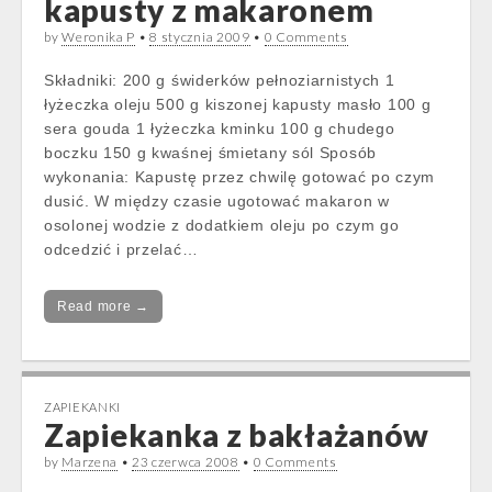
kapusty z makaronem
by
Weronika P
•
8 stycznia 2009
•
0 Comments
Składniki: 200 g świderków pełnoziarnistych 1
łyżeczka oleju 500 g kiszonej kapusty masło 100 g
sera gouda 1 łyżeczka kminku 100 g chudego
boczku 150 g kwaśnej śmietany sól Sposób
wykonania: Kapustę przez chwilę gotować po czym
dusić. W między czasie ugotować makaron w
osolonej wodzie z dodatkiem oleju po czym go
odcedzić i przelać…
Read more →
ZAPIEKANKI
Zapiekanka z bakłażanów
by
Marzena
•
23 czerwca 2008
•
0 Comments