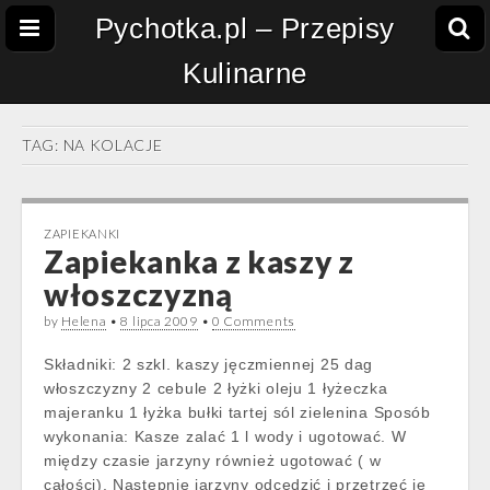
Pychotka.pl – Przepisy
Kulinarne
TAG:
NA KOLACJE
ZAPIEKANKI
Zapiekanka z kaszy z
włoszczyzną
by
Helena
•
8 lipca 2009
•
0 Comments
Składniki: 2 szkl. kaszy jęczmiennej 25 dag
włoszczyzny 2 cebule 2 łyżki oleju 1 łyżeczka
majeranku 1 łyżka bułki tartej sól zielenina Sposób
wykonania: Kasze zalać 1 l wody i ugotować. W
między czasie jarzyny również ugotować ( w
całości). Następnie jarzyny odcedzić i przetrzeć je