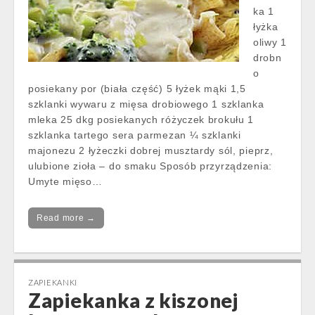
ka 1
łyżka
oliwy 1
drobn
o
posiekany por (biała część) 5 łyżek mąki 1,5
szklanki wywaru z mięsa drobiowego 1 szklanka
mleka 25 dkg posiekanych różyczek brokułu 1
szklanka tartego sera parmezan ¼ szklanki
majonezu 2 łyżeczki dobrej musztardy sól, pieprz,
ulubione zioła – do smaku Sposób przyrządzenia:
Umyte mięso…
Read more →
ZAPIEKANKI
Zapiekanka z kiszonej