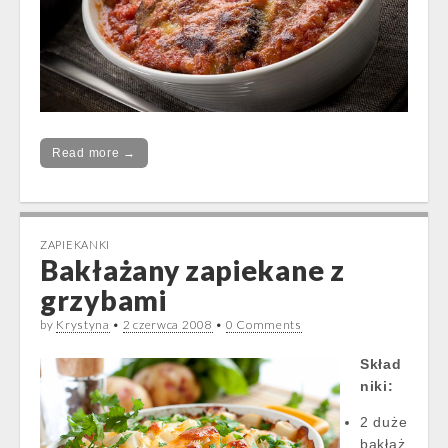
Read more →
ZAPIEKANKI
Bakłażany zapiekane z
grzybami
by
Krystyna
•
2 czerwca 2008
•
0 Comments
Skład
niki:
2 duże
bakłaż