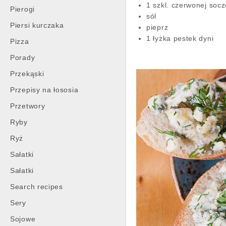
1 szkl. czerwonej soc
Pierogi
sól
Piersi kurczaka
pieprz
1 łyżka pestek dyni
Pizza
Porady
Przekąski
Przepisy na łososia
Przetwory
Ryby
Ryż
Sałatki
Sałatki
Search recipes
Sery
Sojowe