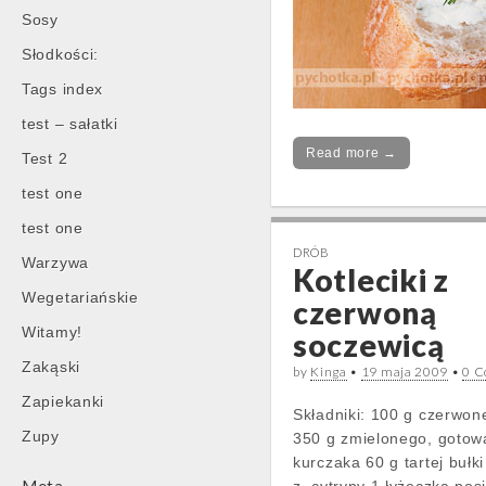
Sosy
Słodkości:
Tags index
test – sałatki
Read more →
Test 2
test one
test one
DRÓB
Warzywa
Kotleciki z
Wegetariańskie
czerwoną
Witamy!
soczewicą
Zakąski
by
Kinga
•
19 maja 2009
•
0 
Zapiekanki
Składniki: 100 g czerwon
Zupy
350 g zmielonego, goto
kurczaka 60 g tartej bułk