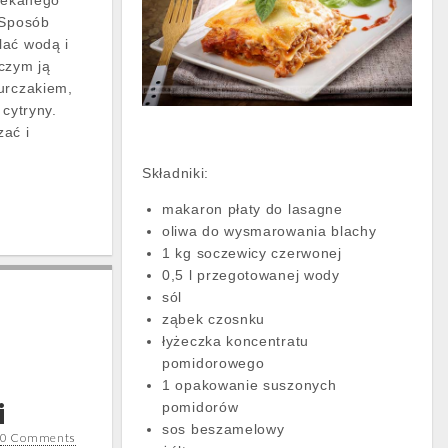
siekanego
 Sposób
lać wodą i
czym ją
urczakiem,
 cytryny.
ać i
Składniki:
makaron płaty do lasagne
oliwa do wysmarowania blachy
1 kg soczewicy czerwonej
0,5 l przegotowanej wody
sól
ząbek czosnku
łyżeczka koncentratu
pomidorowego
1 opakowanie suszonych
i
pomidorów
sos beszamelowy
•
0 Comments