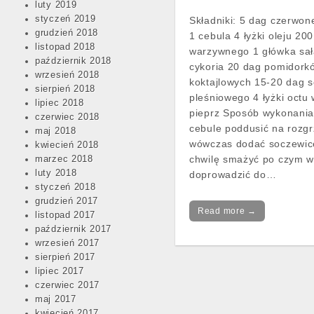
luty 2019
styczeń 2019
Składniki: 5 dag czerwon
grudzień 2018
1 cebula 4 łyżki oleju 20
listopad 2018
warzywnego 1 główka sał
październik 2018
cykoria 20 dag pomidork
wrzesień 2018
koktajlowych 15-20 dag s
sierpień 2018
pleśniowego 4 łyżki octu
lipiec 2018
pieprz Sposób wykonania
czerwiec 2018
cebule poddusić na rozgr
maj 2018
wówczas dodać soczewic
kwiecień 2018
chwilę smażyć po czym wl
marzec 2018
luty 2018
doprowadzić do…
styczeń 2018
grudzień 2017
Read more →
listopad 2017
październik 2017
wrzesień 2017
sierpień 2017
lipiec 2017
czerwiec 2017
maj 2017
kwiecień 2017