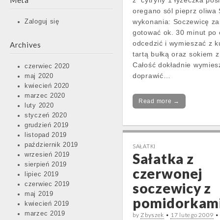
Meta
z cytryny 1 łyżeczka po
oregano sól pieprz oliwa
wykonania: Soczewicę za
Zaloguj się
gotować ok. 30 minut po 
odcedzić i wymieszać z k
Archives
tartą bułką oraz sokiem z
Całość dokładnie wymiesz
czerwiec 2020
doprawić…
maj 2020
kwiecień 2020
marzec 2020
Read more →
luty 2020
styczeń 2020
grudzień 2019
listopad 2019
październik 2019
SAŁATKI
Sałatka z
wrzesień 2019
sierpień 2019
czerwonej
lipiec 2019
soczewicy z
czerwiec 2019
maj 2019
pomidorkam
kwiecień 2019
marzec 2019
by
Zbyszek
•
17 lutego 2009