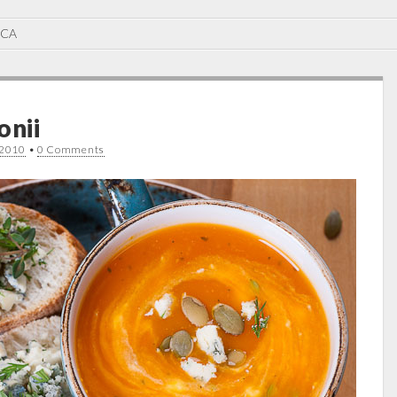
ICA
onii
 2010
•
0 Comments