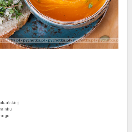
okańskiej
kminku
wnego