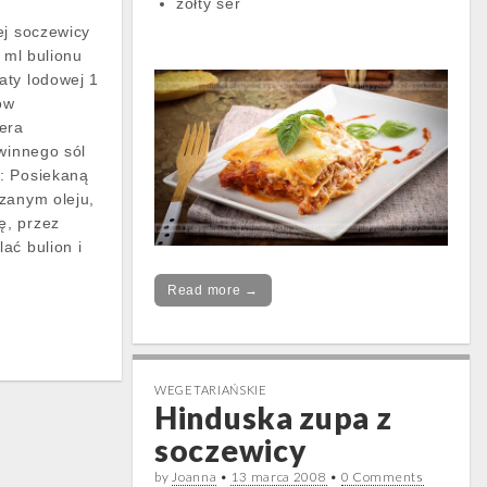
żółty ser
ej soczewicy
0 ml bulionu
aty lodowej 1
ów
era
 winnego sól
: Posiekaną
zanym oleju,
ę, przez
ać bulion i
Read more →
WEGETARIAŃSKIE
Hinduska zupa z
soczewicy
by
Joanna
•
13 marca 2008
•
0 Comments