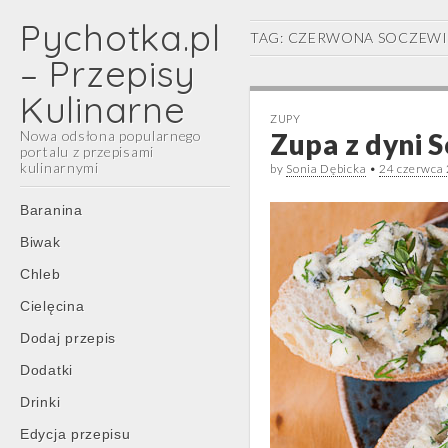
Pychotka.pl
TAG:
CZERWONA SOCZEW
– Przepisy
Kulinarne
ZUPY
Nowa odsłona popularnego
Zupa z dyni S
portalu z przepisami
kulinarnymi
by
Sonia Dębicka
•
24 czerwca
Main
Skip
Baranina
menu
to
Biwak
content
Chleb
Cielęcina
Dodaj przepis
Dodatki
Drinki
Edycja przepisu