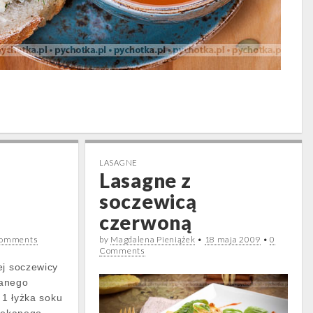
LASAGNE
Lasagne z
soczewicą
czerwoną
Comments
by
Magdalena Pieniążek
•
18 maja 2009
•
0
Comments
ej soczewicy
wanego
i 1 łyżka soku