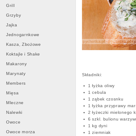
Grill
Grzyby
Jajka
Jednogarnkowe
Kasza, Zbożowe
Koktajle i Shake
Makarony
Marynaty
Składniki:
Members
1 łyżka oliwy
1 cebula
Mięsa
1 ząbek czosnku
Mleczne
1 łyżka przyprawy mar
Nalewki
2 łyżeczki mielonego 
6 szkl. bulionu warzy
Owoce
1 kg dyni
Owoce morza
1 ziemniak