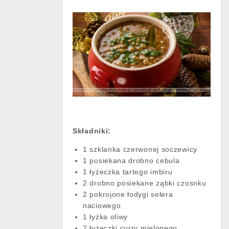
Składniki:
1 szklanka czerwonej soczewicy
1 posiekana drobno cebula
1 łyżeczka tartego imbiru
2 drobno posiekane ząbki czosnku
2 pokrojone łodygi selera
naciowego
1 łyżka oliwy
2 łyżeczki curry mielonego