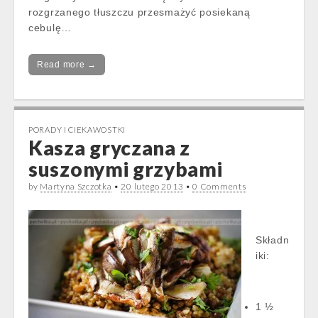
rozgrzanego tłuszczu przesmażyć posiekaną
cebulę…
Read more →
PORADY I CIEKAWOSTKI
Kasza gryczana z
suszonymi grzybami
by
Martyna Szczotka
•
20 lutego 2013
•
0 Comments
Składn
iki:
1 ½