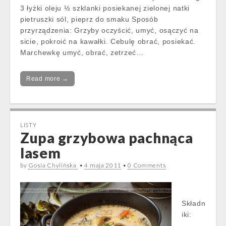
3 łyżki oleju ½ szklanki posiekanej zielonej natki
pietruszki sól, pieprz do smaku Sposób
przyrządzenia: Grzyby oczyścić, umyć, osączyć na
sicie, pokroić na kawałki. Cebulę obrać, posiekać.
Marchewkę umyć, obrać, zetrzeć…
Read more →
LISTY
Zupa grzybowa pachnąca
lasem
by
Gosia Chylińska
•
4 maja 2011
•
0 Comments
Składn
iki: