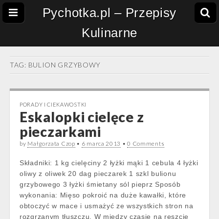
Pychotka.pl – Przepisy
Kulinarne
TAG:
BULION GRZYBOWY
PORADY I CIEKAWOSTKI
Eskalopki cielęce z
pieczarkami
by
Małgorzata Czop
•
6 marca 2013
•
0 Comments
Składniki: 1 kg cielęciny 2 łyżki mąki 1 cebula 4 łyżki
oliwy z oliwek 20 dag pieczarek 1 szkl bulionu
grzybowego 3 łyżki śmietany sól pieprz Sposób
wykonania: Mięso pokroić na duże kawałki, które
obtoczyć w mace i usmażyć ze wszystkich stron na
rozgrzanym tłuszczu. W między czasie na reszcie