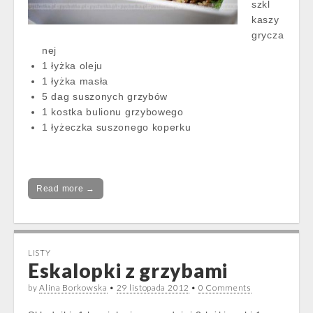
szkl
kaszy
grycza
nej
1 łyżka oleju
1 łyżka masła
5 dag suszonych grzybów
1 kostka bulionu grzybowego
1 łyżeczka suszonego koperku
Read more →
LISTY
Eskalopki z grzybami
by
Alina Borkowska
•
29 listopada 2012
•
0 Comments