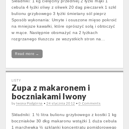
Składniki: 1 kg cielęciny przedniej 2 łyżki mąki 1
cebula 4 łyżki oliwy z oliwek 20 dag pieczarek 1 szkl
bulionu grzybowego 3 łyżki śmietany sól pieprz
Sposób wykonania: Umyte i osuszone mięso pokroić
na mniejsze kawałki, które oprószyć solą i obtoczyć
w mące. Następnie obsmażyć na 2 łyżkach
rozgrzanego tłuszczu ze wszystkich stron na…
Read more →
LISTY
Zupa z makaronem i
boczniakami Iwony
by
Iwona Podgórna
•
24 stycznia 2012
•
0 Comments
Składniki: 1 ½ litra bulionu grzybowego z kostki 1 kg
boczniaków 30 dkg makaronu wstążki 1 duża cebula
1 marchewka ½ szklanki koncentratu pomidorowego