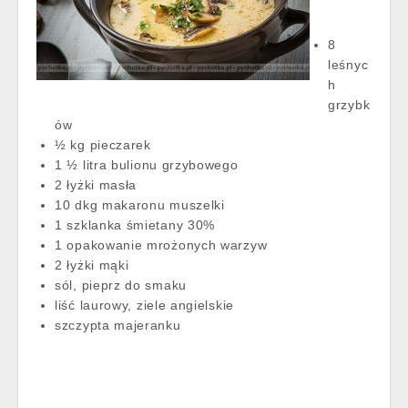
8
leśnyc
h
grzybk
ów
½ kg pieczarek
1 ½ litra bulionu grzybowego
2 łyżki masła
10 dkg makaronu muszelki
1 szklanka śmietany 30%
1 opakowanie mrożonych warzyw
2 łyżki mąki
sól, pieprz do smaku
liść laurowy, ziele angielskie
szczypta majeranku