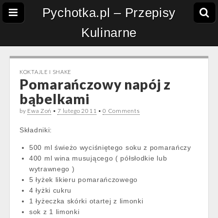
Pychotka.pl – Przepisy
Kulinarne
KOKTAJLE I SHAKE
Pomarańczowy napój z
bąbelkami
by
Ewa Zoń
•
7 lutego 2011
•
0 Comments
Składniki:
500 ml świeżo wyciśniętego soku z pomarańczy
400 ml wina musującego ( półsłodkie lub
wytrawnego )
5 łyżek likieru pomarańczowego
4 łyżki cukru
1 łyżeczka skórki otartej z limonki
sok z 1 limonki