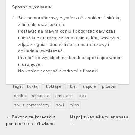
Sposób wykonania:
Sok pomarańczowy wymieszać z sokiem i skórką
z limonki oraz cukrem.
Postawić na małym ogniu i podgrzać cały czas
mieszając do rozpuszczenia się cukru, wówczas
zdjąć z ognia i dodać likier pomarańczowy i
dokładnie wymieszać.
Przelać do wysokich szklanek uzupełniając winem
musującym.
Na koniec posypać skorkami z limonki.
Tags:
koktajl
koktajle
likier
napoje
przepis
shake
składniki
smaczne
sok
sok z pomarańczy
soki
wino
Post
← Bekonowe koreczki z
Napój z kawałkami ananasa
navigation
pomidorkiem i śliwkami
→