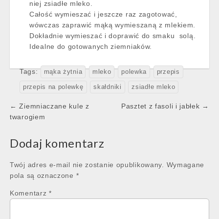
niej zsiadłe mleko.
Całość wymieszać i jeszcze raz zagotować,
wówczas zaprawić mąką wymieszaną z mlekiem.
Dokładnie wymieszać i doprawić do smaku solą.
Idealne do gotowanych ziemniaków.
Tags:
mąka żytnia
mleko
polewka
przepis
przepis na polewkę
skałdniki
zsiadłe mleko
Post
← Ziemniaczane kule z
Pasztet z fasoli i jabłek →
navigation
twarogiem
Dodaj komentarz
Twój adres e-mail nie zostanie opublikowany.
Wymagane
pola są oznaczone
*
Komentarz
*