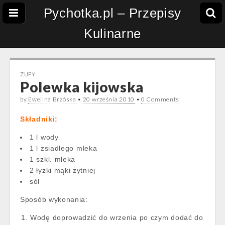
Pychotka.pl – Przepisy
Kulinarne
ZUPY
Polewka kijowska
by
Ewelina Brzóska
•
20 września 2010
•
0 Comments
Składniki:
1 l wody
1 l zsiadłego mleka
1 szkl. mleka
2 łyżki mąki żytniej
sól
Sposób wykonania:
Wodę doprowadzić do wrzenia po czym dodać do