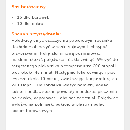
Sos borówkowy:
15 dkg borówek
10 dkg cukru
Sposób przyrządzenia:
Polędwicę umyć osączyć na papierowym ręczniku,
dokładnie obtoczyć w sosie sojowym i obsypać
przyprawami. Folię aluminiową posmarować
masłem, ułożyć polędwicę i ściśle zwinąć. Włożyć do
rozgrzanego piekarnika o temperaturze 200 stopni i
piec około 45 minut. Następnie folię odwinąć i piec
jeszcze około 10 minut, zwiększając temperaturę do
240 stopni. .Do rondelka włożyć borówki, dodać
cukier i podlać sosem powstałym podczas pieczenia
polędwicy, odparować , aby sos zgęstniał. Polędwicę
wyłożyć na półmisek, pokroić w plastry i polać
sosem borówkowym.