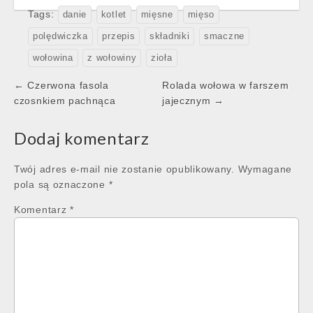
Tags:
danie
kotlet
mięsne
mięso
polędwiczka
przepis
składniki
smaczne
wołowina
z wołowiny
zioła
Post
← Czerwona fasola
Rolada wołowa w farszem
navigation
czosnkiem pachnąca
jajecznym →
Dodaj komentarz
Twój adres e-mail nie zostanie opublikowany.
Wymagane
pola są oznaczone
*
Komentarz
*