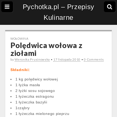
Pychotka.pl – Przepisy
Kulinarne
WOŁOWINA
Polędwica wołowa z
ziołami
by
Weronika Prusinowska
•
17 listopada 2010
•
0 Comments
Składniki:
1 kg polędwicy wołowej
1 łyżka masła
2 łyżki sosu sojowego
1 łyżeczka estragonu
1 łyżeczka bazylii
1cząbry
1 łyżeczka mielonego pieprzu