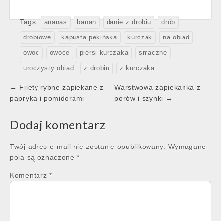
Tags:
ananas
banan
danie z drobiu
drób
drobiowe
kapusta pekińska
kurczak
na obiad
owoc
owoce
piersi kurczaka
smaczne
uroczysty obiad
z drobiu
z kurczaka
Post
← Filety rybne zapiekane z
Warstwowa zapiekanka z
navigation
papryka i pomidorami
porów i szynki →
Dodaj komentarz
Twój adres e-mail nie zostanie opublikowany.
Wymagane
pola są oznaczone
*
Komentarz
*