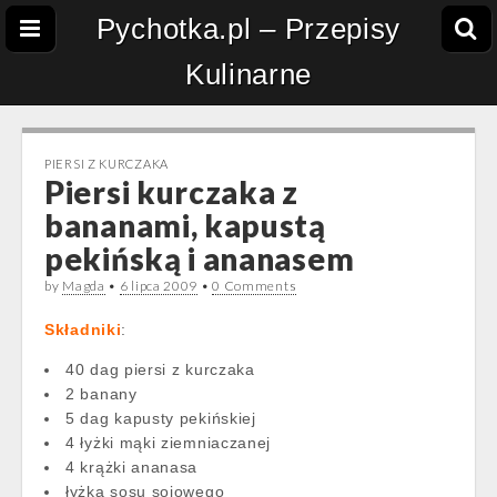
Pychotka.pl – Przepisy
Kulinarne
PIERSI Z KURCZAKA
Piersi kurczaka z
bananami, kapustą
pekińską i ananasem
by
Magda
•
6 lipca 2009
•
0 Comments
Składniki
:
40 dag piersi z kurczaka
2 banany
5 dag kapusty pekińskiej
4 łyżki mąki ziemniaczanej
4 krążki ananasa
łyżka sosu sojowego