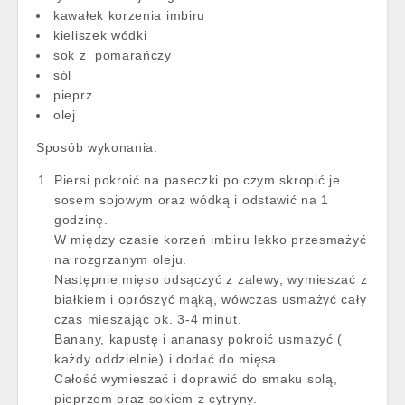
kawałek korzenia imbiru
kieliszek wódki
sok z pomarańczy
sól
pieprz
olej
Sposób wykonania:
Piersi pokroić na paseczki po czym skropić je
sosem sojowym oraz wódką i odstawić na 1
godzinę.
W między czasie korzeń imbiru lekko przesmażyć
na rozgrzanym oleju.
Następnie mięso odsączyć z zalewy, wymieszać z
białkiem i oprószyć mąką, wówczas usmażyć cały
czas mieszając ok. 3-4 minut.
Banany, kapustę i ananasy pokroić usmażyć (
każdy oddzielnie) i dodać do mięsa.
Całość wymieszać i doprawić do smaku solą,
pieprzem oraz sokiem z cytryny.