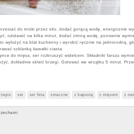
rzesiać do miski przez sito, dodać gorącą wodę, energicznie wyr
ryć, odstawić na kilka minut, dodać zimną wodę, ponownie wymie
sto wyłożyć na blat kuchenny i wyrobić ręcznie na jednorodną, 
awać szklanką kawałki ciasta.
ynce do mięsa, ser rozkruszyć widelcem. Składniki farszu wymie
łożyć, dokładnie skleić brzegi. Gotować we wrzątku 5 minut. Pr
rzepis
ser
ser feta
smaczne
z kapustą
z mięsem
z ow
orzechami