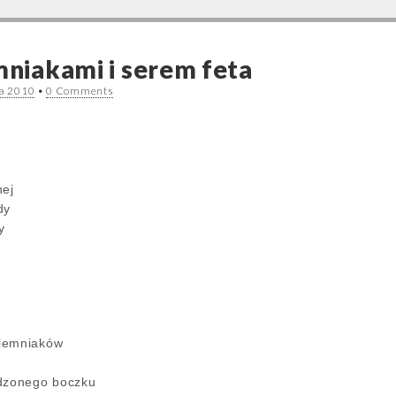
mniakami i serem feta
ia 2010
•
0 Comments
nej
dy
y
ziemniaków
ędzonego boczku