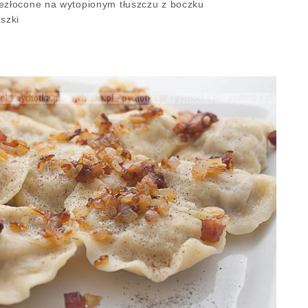
zezłocone na wytopionym tłuszczu z boczku
szki