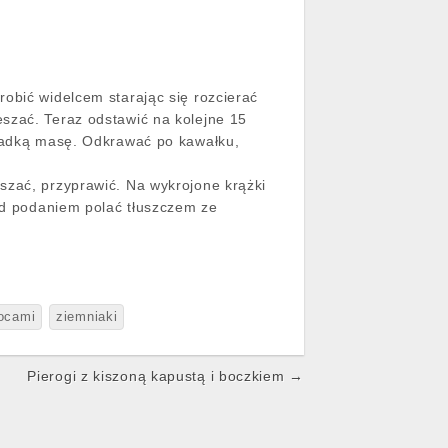
obić widelcem starając się rozcierać
szać. Teraz odstawić na kolejne 15
gładką masę. Odkrawać po kawałku,
szać, przyprawić. Na wykrojone krążki
zed podaniem polać tłuszczem ze
ocami
ziemniaki
Pierogi z kiszoną kapustą i boczkiem →