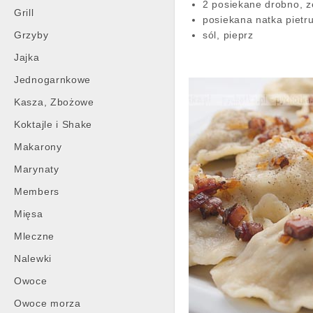
2 posiekane drobno, 
Grill
posiekana natka pietru
Grzyby
sól, pieprz
Jajka
Jednogarnkowe
Kasza, Zbożowe
Koktajle i Shake
Makarony
Marynaty
Members
Mięsa
Mleczne
Nalewki
Owoce
Owoce morza