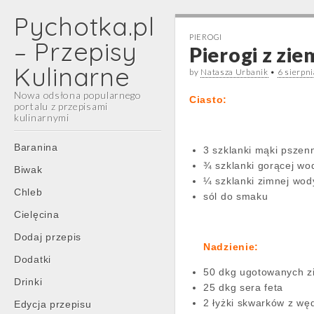
Pychotka.pl
PIEROGI
– Przepisy
Pierogi z zie
Kulinarne
by
Natasza Urbanik
•
6 sierpn
Nowa odsłona popularnego
Ciasto:
portalu z przepisami
kulinarnymi
Main
Skip
Baranina
3 szklanki mąki pszen
menu
to
¾ szklanki gorącej wo
Biwak
content
¼ szklanki zimnej wod
Chleb
sól do smaku
Cielęcina
Dodaj przepis
Nadzienie:
Dodatki
50 dkg ugotowanych 
Drinki
25 dkg sera feta
2 łyżki skwarków z w
Edycja przepisu