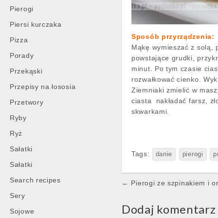
Pierogi
Piersi kurczaka
Sposób przyrządzenia:
Pizza
Mąkę wymieszać z solą, p
Porady
powstające grudki, przyk
minut. Po tym czasie cia
Przekąski
rozwałkować cienko. Wykr
Przepisy na łososia
Ziemniaki zmielić w masz
ciasta nakładać farsz, z
Przetwory
skwarkami.
Ryby
Ryż
Sałatki
Tags:
danie
pierogi
p
Sałatki
Search recipes
Post
← Pierogi ze szpinakiem i 
navigation
Sery
Dodaj komentarz
Sojowe