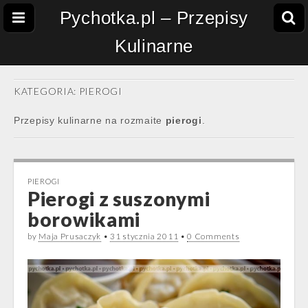
Pychotka.pl – Przepisy
Kulinarne
KATEGORIA:
PIEROGI
Przepisy kulinarne na rozmaite
pierogi
.
PIEROGI
Pierogi z suszonymi
borowikami
by
Maja Prusaczyk
•
31 stycznia 2011
•
0 Comments