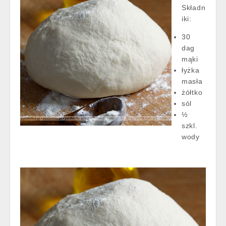
Składn
iki:
30
dag
mąki
łyżka
masła
żółtko
sól
½
szkl.
wody