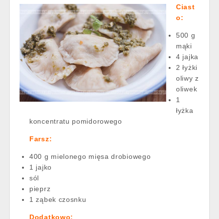
Ciast
o:
500 g
mąki
4 jajka
2 łyżki
oliwy z
oliwek
1
łyżka
koncentratu pomidorowego
Farsz:
400 g mielonego mięsa drobiowego
1 jajko
sól
pieprz
1 ząbek czosnku
Dodatkowo: