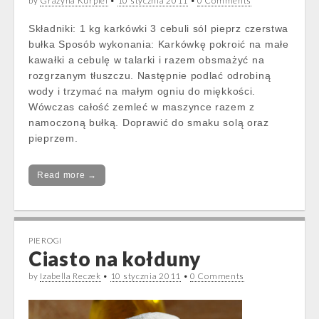
by
Grażyna Kurpiel
•
10 stycznia 2011
•
0 Comments
Składniki: 1 kg karkówki 3 cebuli sól pieprz czerstwa
bułka Sposób wykonania: Karkówkę pokroić na małe
kawałki a cebulę w talarki i razem obsmażyć na
rozgrzanym tłuszczu. Następnie podlać odrobiną
wody i trzymać na małym ogniu do miękkości.
Wówczas całość zemleć w maszynce razem z
namoczoną bułką. Doprawić do smaku solą oraz
pieprzem.
Read more →
PIEROGI
Ciasto na kołduny
by
Izabella Reczek
•
10 stycznia 2011
•
0 Comments