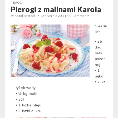
PIEROGI
Pierogi z malinami Karola
by
Karol Bartecki
•
12 stycznia 2011
•
0 Comments
Składn
iki:
• 25
dag
mąki
pszen
nej
• 1
jajko
• kilka
łyżek wody
• ½ kg malin
• sól
• 1 łyżka oleju
• 2 łyżki cukru