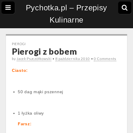
Pychotka.pl – Przepisy
Kulinarne
PIEROGI
Pierogi z bobem
by
Jacek Pszczółkowski
•
8 października 2010
•
0 Comments
Ciasto:
50 dag mąki pszennej
1 łyżka oliwy
Farsz: