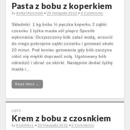
Pasta z bobu z koperkiem
by
Anita Marciniak
•
29 listopada 2012
•
0 Comments
Składniki: 1 kg bobu ½ pęczka koperku 2 ząbki
czosnku 1 łyżka masła sól pieprz Sposób
wykonania: Oczyszczony bób zalać wodą, wrzucić
do niego pokrojone ząbki czosnku i gotować około
20 minut. Pod koniec gotowania gdy bób zaczyna
robić się miękki doprawić solą. Ugotowany bób
odcedzić i obrać ze skórki. Następnie dodać łyżkę
masła i…
Read more →
LISTY
Krem z bobu z czosnkiem
by
Kazimierz
•
20 listopada 2012
•
0 Comments