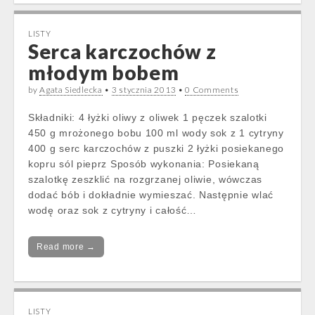
LISTY
Serca karczochów z
młodym bobem
by
Agata Siedlecka
•
3 stycznia 2013
•
0 Comments
Składniki: 4 łyżki oliwy z oliwek 1 pęczek szalotki
450 g mrożonego bobu 100 ml wody sok z 1 cytryny
400 g serc karczochów z puszki 2 łyżki posiekanego
kopru sól pieprz Sposób wykonania: Posiekaną
szalotkę zeszklić na rozgrzanej oliwie, wówczas
dodać bób i dokładnie wymieszać. Następnie wlać
wodę oraz sok z cytryny i całość…
Read more →
LISTY