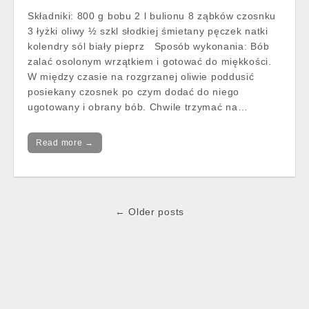
Składniki: 800 g bobu 2 l bulionu 8 ząbków czosnku
3 łyżki oliwy ½ szkl słodkiej śmietany pęczek natki
kolendry sól biały pieprz Sposób wykonania: Bób
zalać osolonym wrzątkiem i gotować do miękkości.
W między czasie na rozgrzanej oliwie poddusić
posiekany czosnek po czym dodać do niego
ugotowany i obrany bób. Chwile trzymać na…
Read more →
Post
← Older posts
navigation