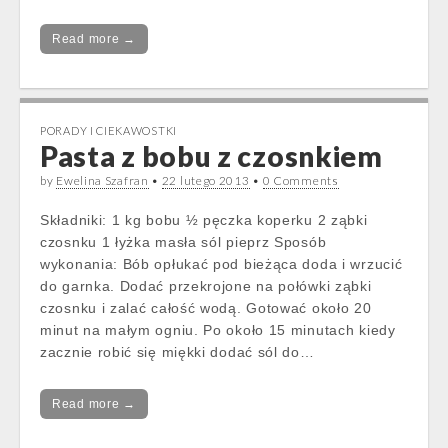
Read more →
PORADY I CIEKAWOSTKI
Pasta z bobu z czosnkiem
by
Ewelina Szafran
•
22 lutego 2013
•
0 Comments
Składniki: 1 kg bobu ½ pęczka koperku 2 ząbki
czosnku 1 łyżka masła sól pieprz Sposób
wykonania: Bób opłukać pod bieżąca doda i wrzucić
do garnka. Dodać przekrojone na połówki ząbki
czosnku i zalać całość wodą. Gotować około 20
minut na małym ogniu. Po około 15 minutach kiedy
zacznie robić się miękki dodać sól do…
Read more →