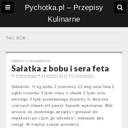
Pychotka.pl – Przepisy
Kulinarne
TAG:
BÓB
PORADY I CIEKAWOSTKI
Sałatka z bobu i sera feta
by
Oliwia Bugaj
•
3 kwietnia 2013
•
0 Comments
Składniki: ½ kg bobu 2 pomidory 12 dag sera feta 2
ząbki czosnku 3 łyżki oliwy z oliwek 2 łyżki octu
winnego 3 łyżki posiekanego koperku ½ słoiczka
czarnych oliwek sól pieprz Sposób wykonania: Bób
wrzucić do osolonego wrzątku i gotować do
miękkości po czym go odcedzić i odstawić aby
ostygł. W między czasie pomidory…