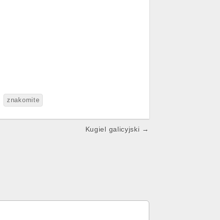
znakomite
Kugiel galicyjski →