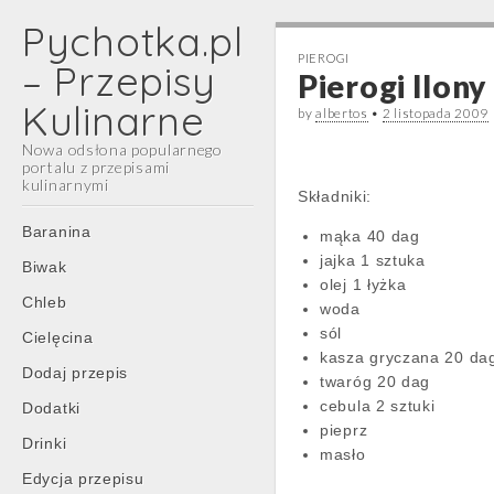
Pychotka.pl
PIEROGI
– Przepisy
Pierogi Ilony
Kulinarne
by
albertos
•
2 listopada 2009
Nowa odsłona popularnego
portalu z przepisami
kulinarnymi
Składniki:
Main
Skip
Baranina
mąka 40 dag
menu
to
jajka 1 sztuka
Biwak
content
olej 1 łyżka
Chleb
woda
sól
Cielęcina
kasza gryczana 20 da
Dodaj przepis
twaróg 20 dag
cebula 2 sztuki
Dodatki
pieprz
Drinki
masło
Edycja przepisu