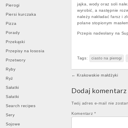
jajka, wody oraz soli nal
Pierogi
wyrobić, a następnie rozw
Piersi kurczaka
należy nakładać farsz i z
polane stopionym masłem
Pizza
Porady
Przepis nadesłany na Sup
Przekąski
Przepisy na łososia
Tags:
ciasto na pierogi
Przetwory
Ryby
Post
← Krakowskie małdżyki
Ryż
navigation
Sałatki
Dodaj komentarz
Sałatki
Twój adres e-mail nie zosta
Search recipes
Komentarz
*
Sery
Sojowe