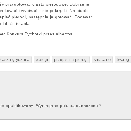
eży przygotować ciasto pierogowe. Dobrze je
ałkować i wycinać z niego krążki. Na ciasto
lepiać pierogi, następnie je gotować. Podawać
 lub śmietanką.
er Konkurs Pychotki przez albertos
kasza gryczana
pierogi
przepis na pierogi
smaczne
twaróg
nie opublikowany.
Wymagane pola są oznaczone
*