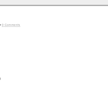
•
0 Comments
g