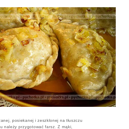
anej, posiekanej i zeszklonej na tłuszczu
rzu należy przygotować farsz. Z mąki,