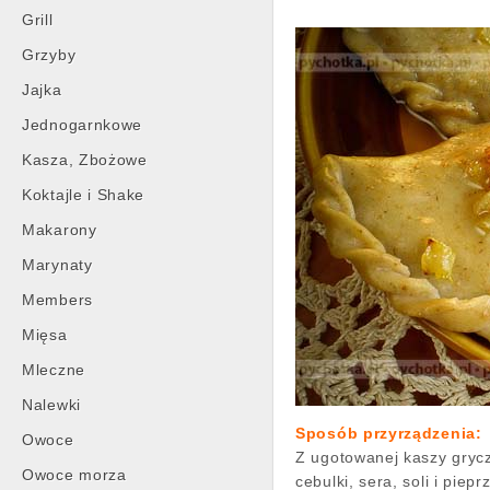
Grill
Grzyby
Jajka
Jednogarnkowe
Kasza, Zbożowe
Koktajle i Shake
Makarony
Marynaty
Members
Mięsa
Mleczne
Nalewki
Sposób przyrządzenia:
Owoce
Z ugotowanej kaszy grycz
Owoce morza
cebulki, sera, soli i piep