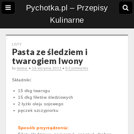
Pychotka.pl – Przepisy
Kulinarne
LISTY
Pasta ze śledziem i
twarogiem Iwony
by
Iwona
•
16 sierpnia 2011
•
0 Comments
Składniki:
15 dkg twarogu
15 dkg filetów śledziowych
2 łyżki oleju sojowego
pęczek szczypiorku
Sposób przyrządzenia: