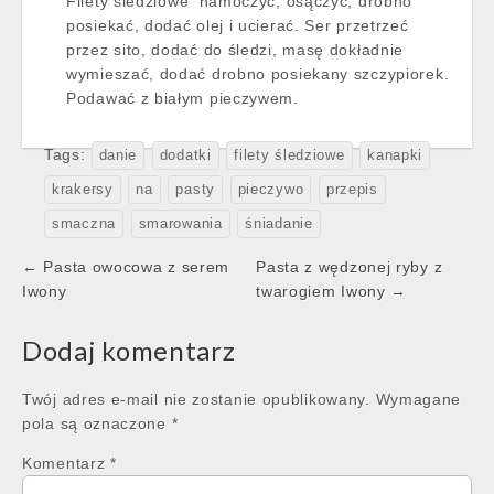
Filety śledziowe namoczyć, osączyć, drobno
posiekać, dodać olej i ucierać. Ser przetrzeć
przez sito, dodać do śledzi, masę dokładnie
wymieszać, dodać drobno posiekany szczypiorek.
Podawać z białym pieczywem.
Tags:
danie
dodatki
filety śledziowe
kanapki
krakersy
na
pasty
pieczywo
przepis
smaczna
smarowania
śniadanie
Post
← Pasta owocowa z serem
Pasta z wędzonej ryby z
navigation
Iwony
twarogiem Iwony →
Dodaj komentarz
Twój adres e-mail nie zostanie opublikowany.
Wymagane
pola są oznaczone
*
Komentarz
*