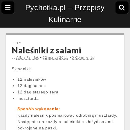
Pychotka.pl – Przepisy
Kulinarne
LISTY
Naleśniki z salami
by
Alicja Rejniak
•
22 marca 2011
•
0 Comments
Składniki:
12 naleśników
12 dag salami
12 dag starego sera
musztarda
Sposób wykonania:
Każdy naleśnik posmarować odrobiną musztardy.
Następnie na każdym naleśniki rozłożyć salami
pokrojone na paski.