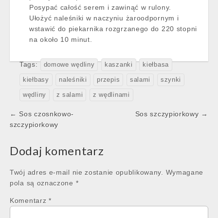
Posypać całość serem i zawinąć w rulony.
Ułożyć naleśniki w naczyniu żaroodpornym i
wstawić do piekarnika rozgrzanego do 220 stopni
na około 10 minut.
Tags:
domowe wędliny
kaszanki
kiełbasa
kiełbasy
naleśniki
przepis
salami
szynki
wędliny
z salami
z wędlinami
Post
← Sos czosnkowo-
Sos szczypiorkowy →
navigation
szczypiorkowy
Dodaj komentarz
Twój adres e-mail nie zostanie opublikowany.
Wymagane
pola są oznaczone
*
Komentarz
*