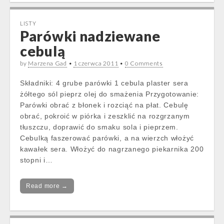
LISTY
Parówki nadziewane
cebulą
by
Marzena Gad
•
1 czerwca 2011
•
0 Comments
Składniki: 4 grube parówki 1 cebula plaster sera
żółtego sól pieprz olej do smażenia Przygotowanie:
Parówki obrać z błonek i rozciąć na płat. Cebulę
obrać, pokroić w piórka i zeszklić na rozgrzanym
tłuszczu, doprawić do smaku sola i pieprzem.
Cebulką faszerować parówki, a na wierzch włożyć
kawałek sera. Włożyć do nagrzanego piekarnika 200
stopni i…
Read more →