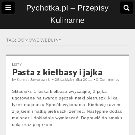
Pychotka.pl – Przepisy
Kulinarne
TAG:
DOMOWE WĘDLINY
LISTY
Pasta z kiełbasy i jajka
by
Konrad Jaworowski
•
28 października 2011
•
0 Comments
Składniki: 1 laska kiełbasa zwyczajnej 2 jajka
ugotowane na twardo pęczek natki pietruszki kilka
łyżek majonezu Sposób wykonania: Kiełbasę razem
z jajkiem i natką pietruszki zemleć. Następnie dodać
majonez i dokładnie wymieszać. Doprawić do smaku
solą oraz pieprzem.