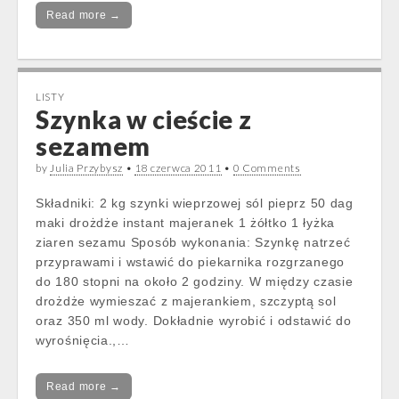
Read more →
LISTY
Szynka w cieście z
sezamem
by
Julia Przybysz
•
18 czerwca 2011
•
0 Comments
Składniki: 2 kg szynki wieprzowej sól pieprz 50 dag
maki drożdże instant majeranek 1 żółtko 1 łyżka
ziaren sezamu Sposób wykonania: Szynkę natrzeć
przyprawami i wstawić do piekarnika rozgrzanego
do 180 stopni na około 2 godziny. W między czasie
drożdże wymieszać z majerankiem, szczyptą sol
oraz 350 ml wody. Dokładnie wyrobić i odstawić do
wyrośnięcia.,…
Read more →