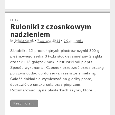
LISTY
Ruloniki z czosnkowym
nadzieniem
by
Sylwia Kurek
•
7 czerwca 2011
•
0 Comments
Składniki: 12 prostokątnych plastrów szynki 300 g
pleśniowego serka 3 łyżki słodkiej śmietany 2 ząbki
czosnku 12 gałązek natki pietruszki sól pieprz
Sposób wykonania: Czosnek przetrzeć przez praskę
po czym dodać go do serka razem ze śmietaną.
Całość dokładnie wymieszać na gładką pastę,
doprawić do smaku solą oraz pieprzem.
Rozsmarować ją na plasterkach szynki, które…
Read more →