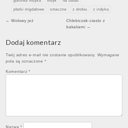
golonka indyka
indyk
na obiad
płatki migdałowe
smaczne
z drobiu
z indyka
Post
← Wołowy jeż
Chlebiczek-ciasto z
navigation
bakaliami →
Dodaj komentarz
Twój adres e-mail nie zostanie opublikowany.
Wymagane
pola są oznaczone
*
Komentarz
*
Nazwa
*