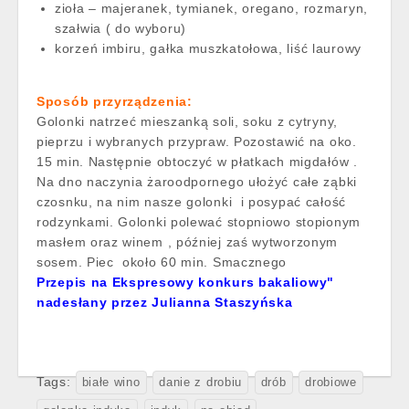
zioła – majeranek, tymianek, oregano, rozmaryn,
szałwia ( do wyboru)
korzeń imbiru, gałka muszkatołowa, liść laurowy
Sposób przyrządzenia:
Golonki natrzeć mieszanką soli, soku z cytryny,
pieprzu i wybranych przypraw. Pozostawić na oko.
15 min. Następnie obtoczyć w płatkach migdałów .
Na dno naczynia żaroodpornego ułożyć całe ząbki
czosnku, na nim nasze golonki i posypać całość
rodzynkami. Golonki polewać stopniowo stopionym
masłem oraz winem , później zaś wytworzonym
sosem. Piec około 60 min. Smacznego
Przepis na Ekspresowy konkurs bakaliowy"
nadesłany przez Julianna Staszyńska
Tags:
białe wino
danie z drobiu
drób
drobiowe