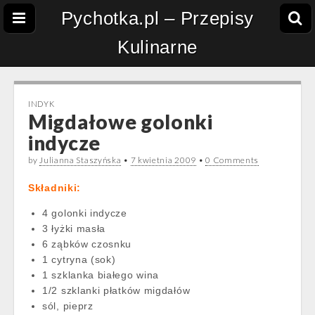
Pychotka.pl – Przepisy
Kulinarne
INDYK
Migdałowe golonki
indycze
by
Julianna Staszyńska
•
7 kwietnia 2009
•
0 Comments
Składniki:
4 golonki indycze
3 łyżki masła
6 ząbków czosnku
1 cytryna (sok)
1 szklanka białego wina
1/2 szklanki płatków migdałów
sól, pieprz