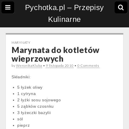
Pychotka.pl – Przepisy
Kulinarne
MARYNATY
Marynata do kotletów
wieprzowych
by
WeronikaKluba
•
9 listopada 2010
•
0 Comments
Składniki:
5 łyżek oliwy
1 cytryna
2 łyżki sosu sojowego
5 ząbków czosnku
3 łyżeczki bazylii
sól
pieprz