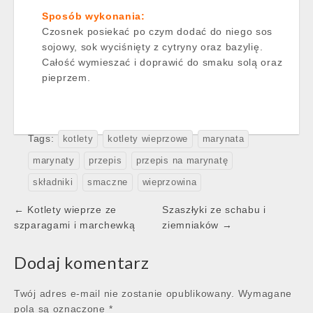
Sposób wykonania:
Czosnek posiekać po czym dodać do niego sos
sojowy, sok wyciśnięty z cytryny oraz bazylię.
Całość wymieszać i doprawić do smaku solą oraz
pieprzem.
Tags:
kotlety
kotlety wieprzowe
marynata
marynaty
przepis
przepis na marynatę
składniki
smaczne
wieprzowina
Post
← Kotlety wieprze ze
Szaszłyki ze schabu i
navigation
szparagami i marchewką
ziemniaków →
Dodaj komentarz
Twój adres e-mail nie zostanie opublikowany.
Wymagane
pola są oznaczone
*