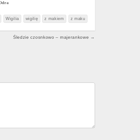
 Odra
Wigilia
wigilię
z makiem
z maku
Śledzie czosnkowo – majerankowe →