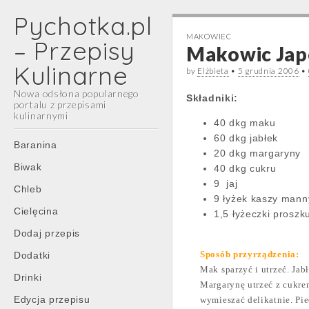
Pychotka.pl
MAKOWIEC
– Przepisy
Makowic Jap
Kulinarne
by
Elżbieta
•
5 grudnia 2006
•
Nowa odsłona popularnego
Składniki:
portalu z przepisami
kulinarnymi
40 dkg maku
60 dkg jabłek
Main
Skip
Baranina
20 dkg margaryny
menu
to
Biwak
40 dkg cukru
content
9
jaj
Chleb
9 łyżek kaszy mann
Cielęcina
1,5 łyżeczki proszk
Dodaj przepis
Sposób przyrządzenia:
Dodatki
Mak sparzyć i utrzeć. Jab
Drinki
Margarynę utrzeć z cukre
Edycja przepisu
wymieszać delikatnie. Pi