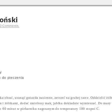
oński
0 Comments
y
u do pieczenia
łka obrać, usunąć gniazda nasienne, zetrzeć na grubej tarce. Oddzielić żół
m i żółtkami, dodać zmielony mak, jabłka dokładnie wymieszać. Do masy 
ec 60 minut w piekarniku nagrzanym do temperatury 180 stopni C.