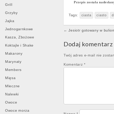
Przepis została nadesła
Grill
Grzyby
Tags:
ciasta
ciasto
d
Jajka
Post
Jednogarnkowe
← Jesiotr gotowany w bulion
navigation
Kasza, Zbożowe
Dodaj komentarz
Koktajle i Shake
Makarony
Twój adres e-mail nie zosta
Marynaty
Komentarz
*
Members
Mięsa
Mleczne
Nalewki
Owoce
Owoce morza
Nazwa
*