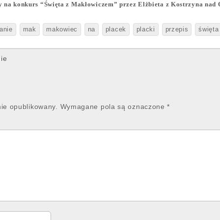
ny na konkurs “Święta z Makłowiczem” przez
Elżbieta z Kostrzyna nad
anie
mak
makowiec
na
placek
placki
przepis
święta
ie
nie opublikowany.
Wymagane pola są oznaczone
*