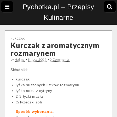
Pychotka.pl – Przepisy
Kulinarne
KURCZAK
Kurczak z aromatycznym
rozmarynem
by
Halina
•
8 lipca 2009
•
0 Comments
Składniki:
kurczak
łyżka suszonych listków rozmarynu
łyżka soku z cytryny
2-3 łyżki masła
½ łyżeczki soli
Sposób wykonania
: