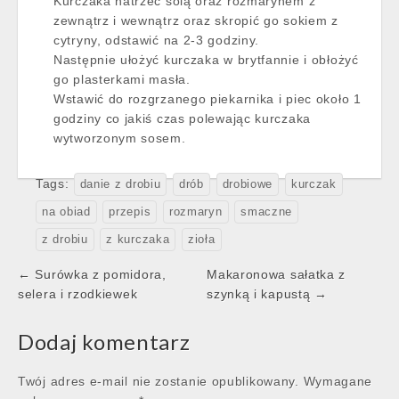
Kurczaka natrzeć solą oraz rozmarynem z
zewnątrz i wewnątrz oraz skropić go sokiem z
cytryny, odstawić na 2-3 godziny.
Następnie ułożyć kurczaka w brytfannie i obłożyć
go plasterkami masła.
Wstawić do rozgrzanego piekarnika i piec około 1
godziny co jakiś czas polewając kurczaka
wytworzonym sosem.
Tags:
danie z drobiu
drób
drobiowe
kurczak
na obiad
przepis
rozmaryn
smaczne
z drobiu
z kurczaka
zioła
Post
← Surówka z pomidora,
Makaronowa sałatka z
navigation
selera i rzodkiewek
szynką i kapustą →
Dodaj komentarz
Twój adres e-mail nie zostanie opublikowany.
Wymagane