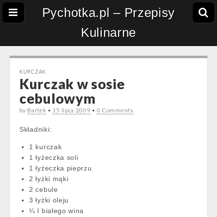
Pychotka.pl – Przepisy
Kulinarne
KURCZAK
Kurczak w sosie
cebulowym
by
Bartek
•
15 lipca 2009
•
0 Comments
Składniki:
1 kurczak
1 łyżeczka soli
1 łyżeczka pieprzu
2 łyżki mąki
2 cebule
3 łyżki oleju
¼ l białego wina