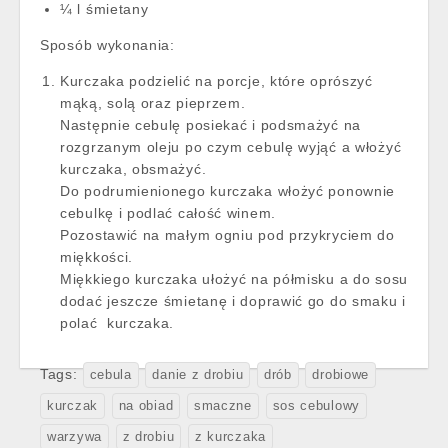
¼ l śmietany
Sposób wykonania:
Kurczaka podzielić na porcje, które oprószyć
mąką, solą oraz pieprzem.
Następnie cebulę posiekać i podsmażyć na
rozgrzanym oleju po czym cebulę wyjąć a włożyć
kurczaka, obsmażyć.
Do podrumienionego kurczaka włożyć ponownie
cebulkę i podlać całość winem.
Pozostawić na małym ogniu pod przykryciem do
miękkości.
Miękkiego kurczaka ułożyć na półmisku a do sosu
dodać jeszcze śmietanę i doprawić go do smaku i
polać kurczaka.
Tags:
cebula
danie z drobiu
drób
drobiowe
kurczak
na obiad
smaczne
sos cebulowy
warzywa
z drobiu
z kurczaka