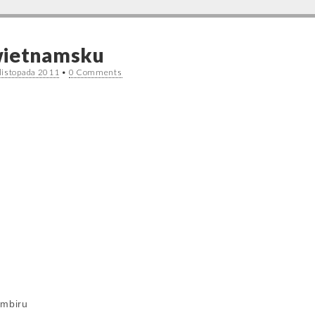
wietnamsku
listopada 2011
•
0 Comments
imbiru