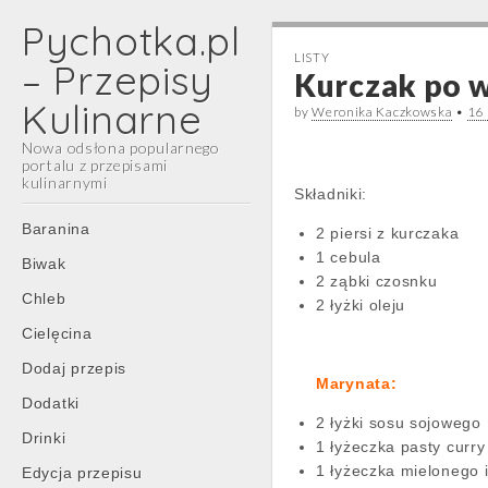
Pychotka.pl
LISTY
– Przepisy
Kurczak po 
Kulinarne
by
Weronika Kaczkowska
•
16 
Nowa odsłona popularnego
portalu z przepisami
kulinarnymi
Składniki:
Main
Skip
Baranina
2 piersi z kurczaka
menu
to
1 cebula
Biwak
content
2 ząbki czosnku
Chleb
2 łyżki oleju
Cielęcina
Dodaj przepis
Marynata:
Dodatki
2 łyżki sosu sojowego
Drinki
1 łyżeczka pasty curry
1 łyżeczka mielonego 
Edycja przepisu