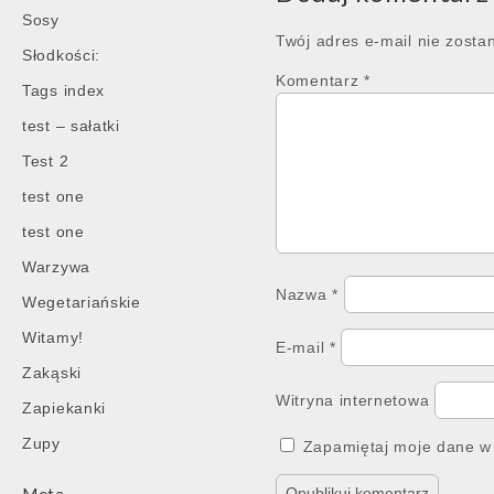
Sosy
Twój adres e-mail nie zosta
Słodkości:
Komentarz
*
Tags index
test – sałatki
Test 2
test one
test one
Warzywa
Nazwa
*
Wegetariańskie
Witamy!
E-mail
*
Zakąski
Witryna internetowa
Zapiekanki
Zupy
Zapamiętaj moje dane w 