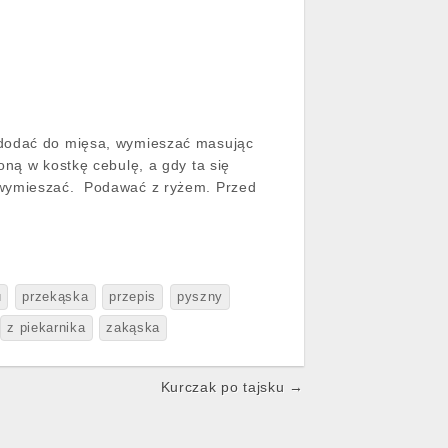
, dodać do mięsa, wymieszać masując
oną w kostkę cebulę, a gdy ta się
 wymieszać. Podawać z ryżem. Przed
u
przekąska
przepis
pyszny
z piekarnika
zakąska
Kurczak po tajsku →