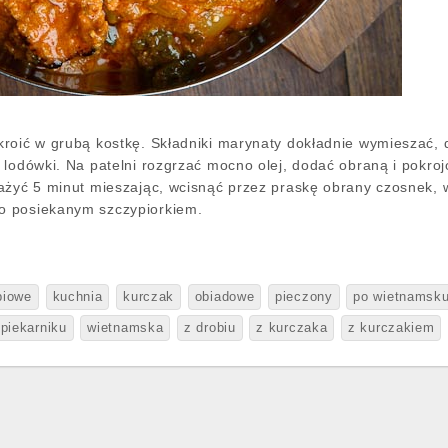
kroić w grubą kostkę. Składniki marynaty dokładnie wymieszać
 lodówki. Na patelni rozgrzać mocno olej, dodać obraną i pokroj
ażyć 5 minut mieszając, wcisnąć przez praskę obrany czosnek,
o posiekanym szczypiorkiem.
biowe
kuchnia
kurczak
obiadowe
pieczony
po wietnamsk
piekarniku
wietnamska
z drobiu
z kurczaka
z kurczakiem