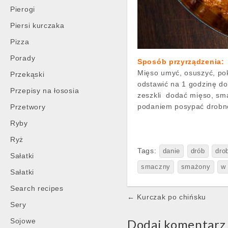
Pierogi
Piersi kurczaka
Pizza
Porady
Sposób przyrządzenia:
Mięso umyć, osuszyć, po
Przekąski
odstawić na 1 godzinę do
Przepisy na łososia
zeszkli dodać mięso, sm
podaniem posypać drobn
Przetwory
Ryby
Ryż
Tags:
danie
drób
dro
Sałatki
smaczny
smażony
w 
Sałatki
Search recipes
Post
← Kurczak po chińsku
Sery
navigation
Sojowe
Dodaj komentarz