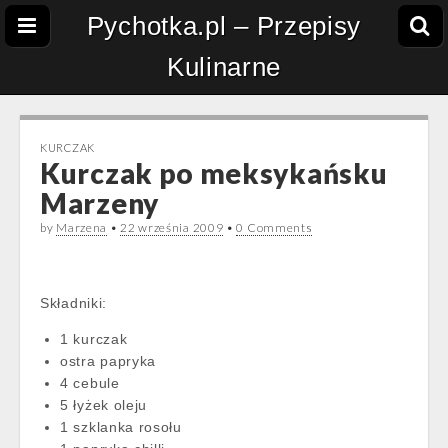
Pychotka.pl – Przepisy
Kulinarne
KURCZAK
Kurczak po meksykańsku
Marzeny
by
Marzena
•
22 września 2009
•
0 Comments
Składniki:
1 kurczak
ostra papryka
4 cebule
5 łyżek oleju
1 szklanka rosołu