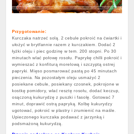
Przygotowanie:
Kurczaka natrzeć solą. 2 cebule pokroić na ćwiartki i
ułożyć w brytfannie razem z kurczakiem. Dodać 2
łyżki oleju i piec godzinę w tem. 200 stopni. Po 30
minutach wlać połowę rosołu. Paprykę chilli pokroić i
wymieszać z konfiturą morelową i szczyptą ostrej
papryki. Mięso posmarować pastą po 45 minutach
pieczenia. Na pozostałym oleju usmażyć 2
posiekane cebule, posiekany czosnek, pokrojone w
kostkę pomidory, wlać resztę rosołu, dodać keczup,
osączoną kukurydzę z puszki i fasolę. Gotować 7
minut, doprawić ostrą papryką. Kolbę kukurydzy
ugotować, pokroić w plastry i zrumienić na maśle.
Upieczonego kurczaka podawać z jarzynką i
podsmażoną kukurydzą.