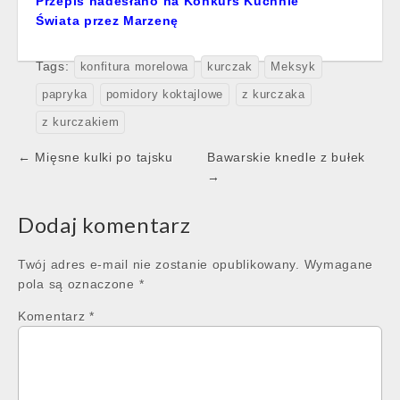
Przepis nadesłano na Konkurs Kuchnie
Świata przez Marzenę
Tags:
konfitura morelowa
kurczak
Meksyk
papryka
pomidory koktajlowe
z kurczaka
z kurczakiem
Post
← Mięsne kulki po tajsku
Bawarskie knedle z bułek
navigation
→
Dodaj komentarz
Twój adres e-mail nie zostanie opublikowany.
Wymagane
pola są oznaczone
*
Komentarz
*