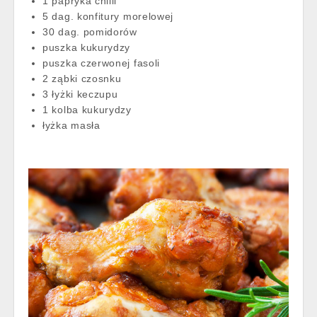
1 papryka chilli
5 dag. konfitury morelowej
30 dag. pomidorów
puszka kukurydzy
puszka czerwonej fasoli
2 ząbki czosnku
3 łyżki keczupu
1 kolba kukurydzy
łyżka masła