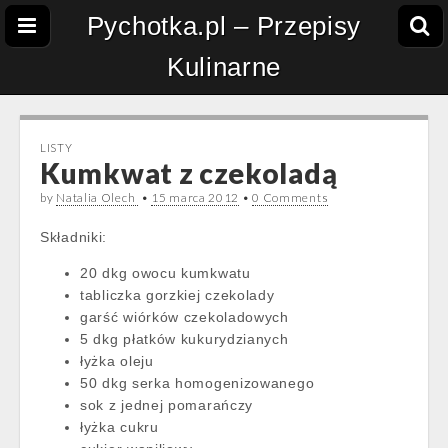
Pychotka.pl – Przepisy
Kulinarne
LISTY
Kumkwat z czekoladą
by
Natalia Olech
•
15 marca 2012
•
0 Comments
Składniki:
20 dkg owocu kumkwatu
tabliczka gorzkiej czekolady
garść wiórków czekoladowych
5 dkg płatków kukurydzianych
łyżka oleju
50 dkg serka homogenizowanego
sok z jednej pomarańczy
łyżka cukru