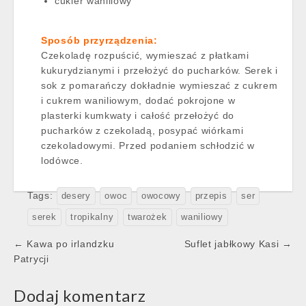
cukier waniliowy
Sposób przyrządzenia:
Czekoladę rozpuścić, wymieszać z płatkami
kukurydzianymi i przełożyć do pucharków. Serek i
sok z pomarańczy dokładnie wymieszać z cukrem
i cukrem waniliowym, dodać pokrojone w
plasterki kumkwaty i całość przełożyć do
pucharków z czekoladą, posypać wiórkami
czekoladowymi. Przed podaniem schłodzić w
lodówce.
Tags:
desery
owoc
owocowy
przepis
ser
serek
tropikalny
twarożek
waniliowy
Post
← Kawa po irlandzku
Suflet jabłkowy Kasi →
navigation
Patrycji
Dodaj komentarz