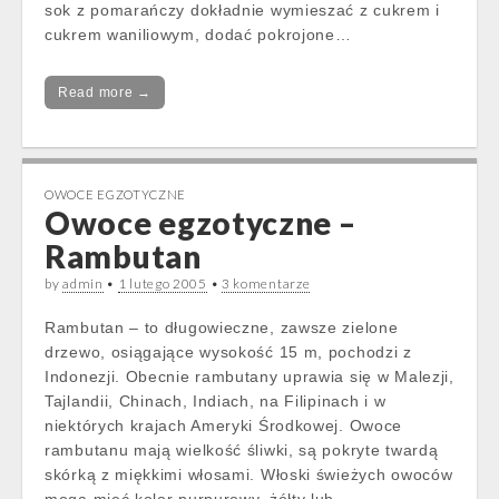
sok z pomarańczy dokładnie wymieszać z cukrem i
cukrem waniliowym, dodać pokrojone…
Read more →
OWOCE EGZOTYCZNE
Owoce egzotyczne –
Rambutan
by
admin
•
1 lutego 2005
•
3 komentarze
Rambutan – to długowieczne, zawsze zielone
drzewo, osiągające wysokość 15 m, pochodzi z
Indonezji. Obecnie rambutany uprawia się w Malezji,
Tajlandii, Chinach, Indiach, na Filipinach i w
niektórych krajach Ameryki Środkowej. Owoce
rambutanu mają wielkość śliwki, są pokryte twardą
skórką z miękkimi włosami. Włoski świeżych owoców