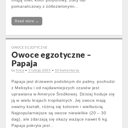
mogą mieć kolor purpurowy, żółty lub
pomarańczowy z żółtozielonymi…
Read more →
OWOCE EGZOTYCZNE
Owoce egzotyczne –
Papaja
by
tinca
•
1 lutego 2005
•
10 komentarzy
Papaja jest drzewem podobnym do palmy, pochodzi
z Meksyku i od najdawniejszych czasów jest
uprawiana w Ameryce Środkowej. Dzisiaj hoduje się
ją w wielu krajach tropikalnych. Jej owoce mają
owalny kształt, różnią się kolorem i wielkością.
Najpopularniejsze są owoce niewielkie (20 – 30
dag), ale zdarzają się okazy ważące nawet 6 kg.
Papaja pokryta jest…