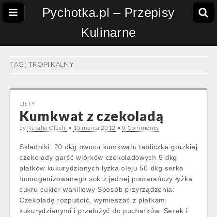
Pychotka.pl – Przepisy
Kulinarne
TAG:
TROPIKALNY
LISTY
Kumkwat z czekoladą
by
Natalia Olech
•
15 marca 2012
•
0 Comments
Składniki: 20 dkg owocu kumkwatu tabliczka gorzkiej
czekolady garść wiórków czekoladowych 5 dkg
płatków kukurydzianych łyżka oleju 50 dkg serka
homogenizowanego sok z jednej pomarańczy łyżka
cukru cukier waniliowy Sposób przyrządzenia:
Czekoladę rozpuścić, wymieszać z płatkami
kukurydzianymi i przełożyć do pucharków. Serek i