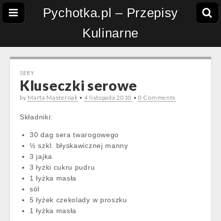
Pychotka.pl – Przepisy
Kulinarne
SERY
Kluseczki serowe
by
Marta Masternak
•
4 listopada 2010
•
0 Comments
Składniki:
30 dag sera twarogowego
½ szkl. błyskawicznej manny
3 jajka
3 łyżki cukru pudru
1 łyżka masła
sól
5 łyżek czekolady w proszku
1 łyżka masła