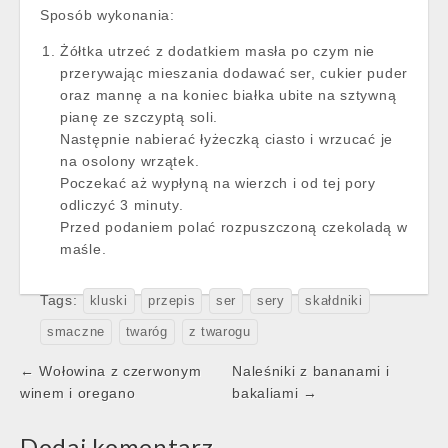
Sposób wykonania:
Żółtka utrzeć z dodatkiem masła po czym nie
przerywając mieszania dodawać ser, cukier puder
oraz mannę a na koniec białka ubite na sztywną
pianę ze szczyptą soli.
Następnie nabierać łyżeczką ciasto i wrzucać je
na osolony wrzątek.
Poczekać aż wypłyną na wierzch i od tej pory
odliczyć 3 minuty.
Przed podaniem polać rozpuszczoną czekoladą w
maśle.
Tags:
kluski
przepis
ser
sery
skałdniki
smaczne
twaróg
z twarogu
Post
← Wołowina z czerwonym
Naleśniki z bananami i
navigation
winem i oregano
bakaliami →
Dodaj komentarz