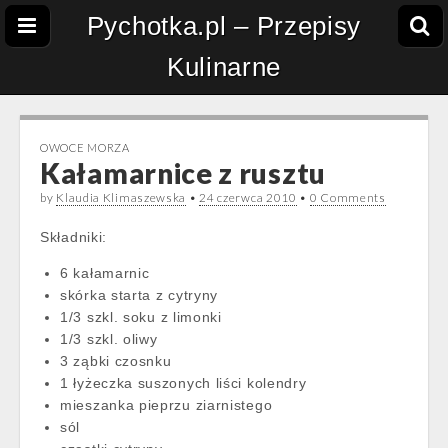
Pychotka.pl – Przepisy
Kulinarne
OWOCE MORZA
Kałamarnice z rusztu
by
Klaudia Klimaszewska
•
24 czerwca 2010
•
0 Comments
Składniki:
6 kałamarnic
skórka starta z cytryny
1/3 szkl. soku z limonki
1/3 szkl. oliwy
3 ząbki czosnku
1 łyżeczka suszonych liści kolendry
mieszanka pieprzu ziarnistego
sól