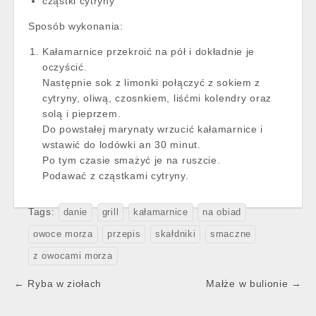
cząstki cytryny
Sposób wykonania:
Kałamarnice przekroić na pół i dokładnie je
oczyścić.
Następnie sok z limonki połączyć z sokiem z
cytryny, oliwą, czosnkiem, liśćmi kolendry oraz
solą i pieprzem.
Do powstałej marynaty wrzucić kałamarnice i
wstawić do lodówki an 30 minut.
Po tym czasie smażyć je na ruszcie.
Podawać z cząstkami cytryny.
Tags:
danie
grill
kałamarnice
na obiad
owoce morza
przepis
skałdniki
smaczne
z owocami morza
Post
← Ryba w ziołach
Małże w bulionie →
navigation