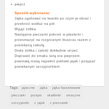
pieprz
Sposób wykonania:
Jajka ugotować na twardo po czym je obrać i
przekroić wzdłuż na pół.
Wyjąć żółtka.
Następnie pieczarki pokroić w plasterki i
przesmażyć na rozgrzanym tłuszczu razem z
posiekaną cebulą.
Doda żółtka i całość dokładnie utrzeć.
Doprawić do smaku solą ora pieprzem.
powstałą masą napełnić połówki jajek i posypać
posiekanym szczypiorkiem.
Tags:
jajeczne
jajka
jajka faszerowane
pieczarki
przepis
skałdniki
smaczne
szczypiorki
z jajek
z pieczarek