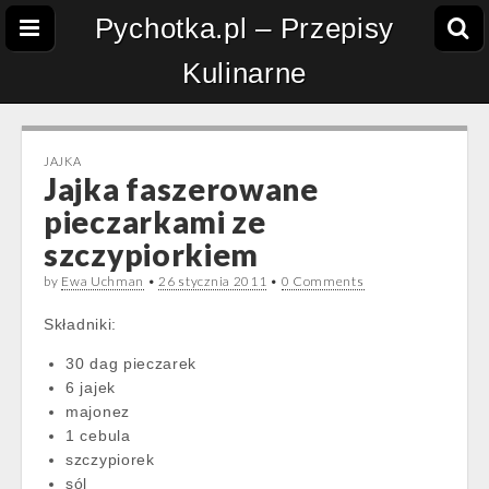
Pychotka.pl – Przepisy
Kulinarne
JAJKA
Jajka faszerowane
pieczarkami ze
szczypiorkiem
by
Ewa Uchman
•
26 stycznia 2011
•
0 Comments
Składniki:
30 dag pieczarek
6 jajek
majonez
1 cebula
szczypiorek
sól