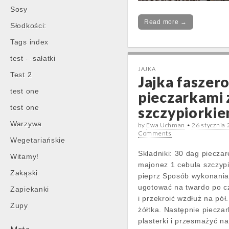
Sosy
Read more →
Słodkości:
Tags index
test – sałatki
JAJKA
Test 2
Jajka faszer
test one
pieczarkami 
test one
szczypiorki
Warzywa
by
Ewa Uchman
•
26 stycznia
Comments
Wegetariańskie
Składniki: 30 dag pieczar
Witamy!
majonez 1 cebula szczypi
Zakąski
pieprz Sposób wykonania
ugotować na twardo po c
Zapiekanki
i przekroić wzdłuż na pół
Zupy
żółtka. Następnie pieczar
plasterki i przesmażyć n