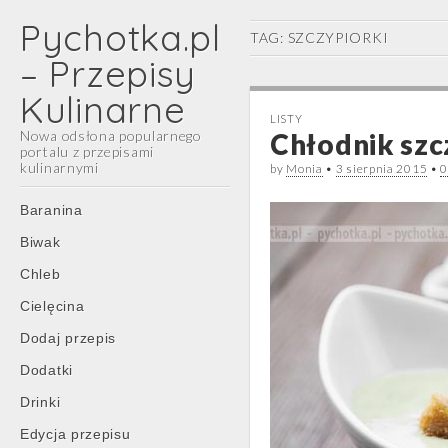
Pychotka.pl
TAG:
SZCZYPIORKI
– Przepisy
Kulinarne
LISTY
Nowa odsłona popularnego
Chłodnik szc
portalu z przepisami
kulinarnymi
by
Monia
•
3 sierpnia 2015
•
0
Main
Skip
Baranina
menu
to
Biwak
content
Chleb
Cielęcina
Dodaj przepis
Dodatki
Drinki
Edycja przepisu