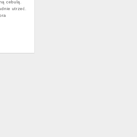
ną cebulą.
adnie utrzeć.
ora