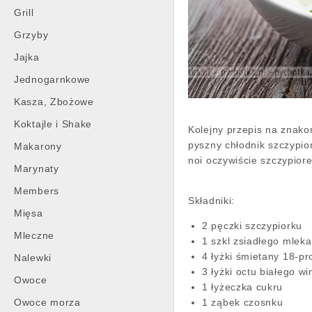
Grill
Grzyby
Jajka
Jednogarnkowe
Kasza, Zbożowe
Koktajle i Shake
Kolejny przepis na znakom
pyszny chłodnik szczypio
Makarony
noi oczywiście szczypior
Marynaty
Members
Składniki:
Mięsa
2 pęczki szczypiorku
Mleczne
1 szkl zsiadłego mleka
4 łyżki śmietany 18-pr
Nalewki
3 łyżki octu białego w
Owoce
1 łyżeczka cukru
Owoce morza
1 ząbek czosnku