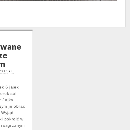
owane
ze
em
 2011
•
0
ek 6 jajek
orek sól
: Jajka
zym je obrać
. Wyjąć
ki pokroić w
a rozgrzanym