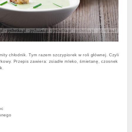
ity chłodnik. Tym razem szczypiorek w roli głównej. Czyli
rkowy. Przepis zawiera: zsiadłe mleko, śmietanę, czosnek
ek.
oc
innego