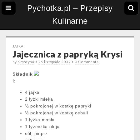
Pychotka.pl – Przepisy
Kulinarne
JAJKA
Jajecznica z papryką Krysi
by
Krystyna
•
29 listopada 2007
•
0 Comments
Składnik
i:
4 jajka
2 łyżki mleka
½ pokrojonej w kostkę papryki
½ pokrojonej w kostkę cebuli
1 łyżka masła
1 łyżeczka oleju
sól, pieprz