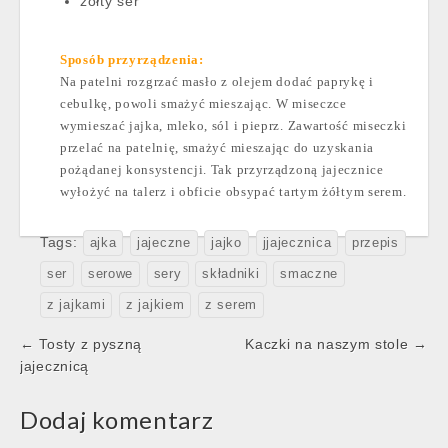
żółty ser
Sposób przyrządzenia:
Na patelni rozgrzać masło z olejem dodać paprykę i
cebulkę, powoli smażyć mieszając. W miseczce
wymieszać jajka, mleko, sól i pieprz. Zawartość miseczki
przelać na patelnię, smażyć mieszając do uzyskania
pożądanej konsystencji. Tak przyrządzoną jajecznice
wyłożyć na talerz i obficie obsypać tartym żółtym serem.
Tags:
ajka
jajeczne
jajko
jjajecznica
przepis
ser
serowe
sery
składniki
smaczne
z jajkami
z jajkiem
z serem
Post
← Tosty z pyszną
Kaczki na naszym stole →
navigation
jajecznicą
Dodaj komentarz