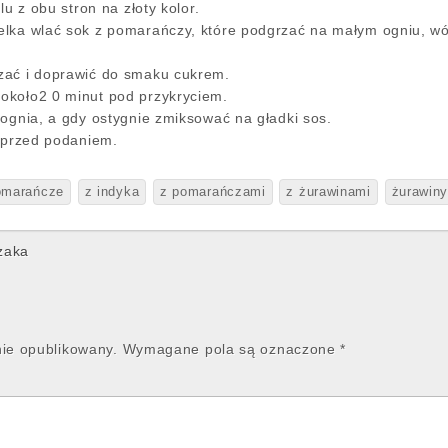
lu z obu stron na złoty kolor.
elka wlać sok z pomarańczy, które podgrzać na małym ogniu, w
zać i doprawić do smaku cukrem.
około2 0 minut pod przykryciem.
 ognia, a gdy ostygnie zmiksować na gładki sos.
a przed podaniem.
omarańcze
z indyka
z pomarańczami
z żurawinami
żurawin
zaka
nie opublikowany.
Wymagane pola są oznaczone
*