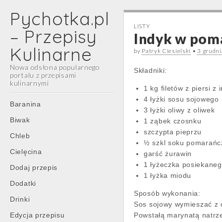
Pychotka.pl
LISTY
– Przepisy
Indyk w poma
Kulinarne
by
Patryk Ciesielski
•
3 grudn
Nowa odsłona popularnego
Składniki:
portalu z przepisami
kulinarnymi
1 kg filetów z piersi z 
4 łyżki sosu sojowego
Main
Skip
Baranina
3 łyżki oliwy z oliwek
menu
to
Biwak
1 ząbek czosnku
content
szczypta pieprzu
Chleb
½ szkl soku pomarań
Cielęcina
garść żurawin
1 łyżeczka posiekane
Dodaj przepis
1 łyżka miodu
Dodatki
Sposób wykonania:
Drinki
Sos sojowy wymieszać z o
Edycja przepisu
Powstałą marynatą natrze