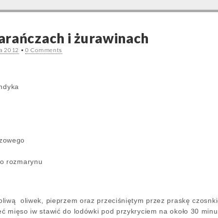
rańczach i żurawinach
ia 2012
•
0 Comments
indyka
czowego
go rozmarynu
liwą oliwek, pieprzem oraz przeciśniętym przez praskę czosnk
ć mięso iw stawić do lodówki pod przykryciem na około 30 minu