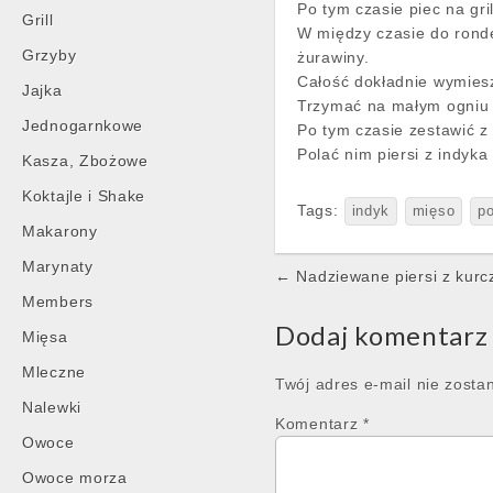
Po tym czasie piec na gril
Grill
W między czasie do rond
Grzyby
żurawiny.
Całość dokładnie wymies
Jajka
Trzymać na małym ogniu 
Jednogarnkowe
Po tym czasie zestawić z
Polać nim piersi z indyk
Kasza, Zbożowe
Koktajle i Shake
Tags:
indyk
mięso
p
Makarony
Marynaty
Post
← Nadziewane piersi z kurc
navigation
Members
Dodaj komentarz
Mięsa
Mleczne
Twój adres e-mail nie zosta
Nalewki
Komentarz
*
Owoce
Owoce morza