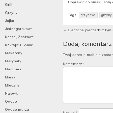
Doprawić do smaku solą 
Grill
Grzyby
Tags:
grzybowe
grzyby
Jajka
Post
Jednogarnkowe
← Pieczone pieczarki z tym
navigation
Kasza, Zbożowe
Dodaj komentarz
Koktajle i Shake
Makarony
Twój adres e-mail nie zosta
Marynaty
Komentarz
*
Members
Mięsa
Mleczne
Nalewki
Owoce
Owoce morza
Nazwa
*