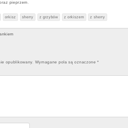
oraz pieprzem.
orkisz
sherry
z grzybów
z orkiszem
z sherry
iankiem
nie opublikowany.
Wymagane pola są oznaczone
*