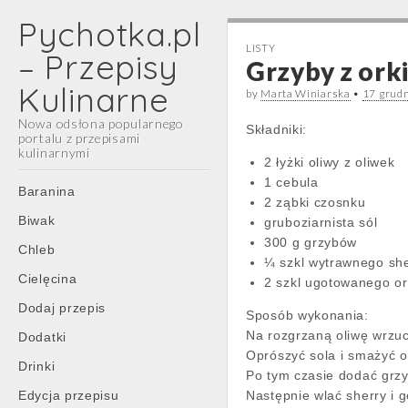
Pychotka.pl
LISTY
– Przepisy
Grzyby z ork
Kulinarne
by
Marta Winiarska
•
17 grud
Nowa odsłona popularnego
Składniki:
portalu z przepisami
kulinarnymi
2 łyżki oliwy z oliwek
1 cebula
Main
Skip
Baranina
2 ząbki czosnku
menu
to
Biwak
gruboziarnista sól
content
300 g grzybów
Chleb
¼ szkl wytrawnego sh
Cielęcina
2 szkl ugotowanego or
Dodaj przepis
Sposób wykonania:
Na rozgrzaną oliwę wrzuc
Dodatki
Oprószyć sola i smażyć o
Drinki
Po tym czasie dodać grzy
Edycja przepisu
Następnie wlać sherry i 