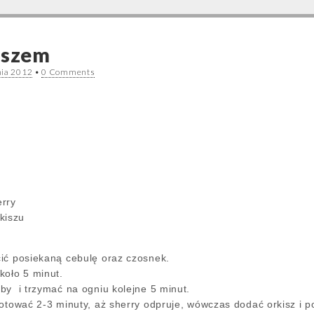
iszem
nia 2012
•
0 Comments
erry
kiszu
ić posiekaną cebulę oraz czosnek.
koło 5 minut.
by i trzymać na ogniu kolejne 5 minut.
gotować 2-3 minuty, aż sherry odpruje, wówczas dodać orkisz i 