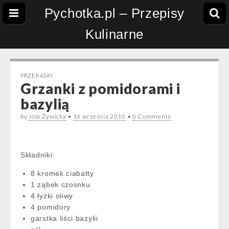
Pychotka.pl – Przepisy
Kulinarne
PRZEKĄSKI
Grzanki z pomidorami i
bazylią
by
Jola Żywicka
•
14 września 2010
•
0 Comments
Składniki:
8 kromek ciabatty
1 ząbek czosnku
4 łyżki oliwy
4 pomidory
garstka liści bazylii