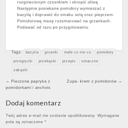
rozgniecionym czosnkiem i skropić oliwą
Następnie posiekane pomidory wymieszać z
bazylią i doprawić do smaku solą oraz pieprzem.
Pomidorową masę rozsmarować na grzankach.
Podawać od razu po przygotowaniu.
Tags:
bazylia
grzanki
małe co nie co
pomidory
przegryzki
przekąski
przepis
smaczne
zakąski
Post
← Pieczona papryka z
Zupa- krem z pomidorów →
navigation
pomidorkami i anchois
Dodaj komentarz
Twój adres e-mail nie zostanie opublikowany.
Wymagane
pola są oznaczone
*