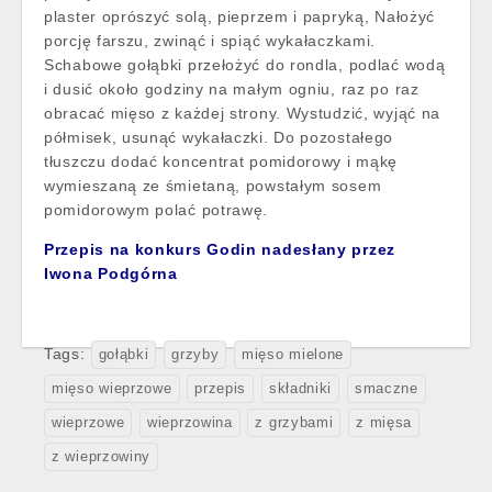
plaster oprószyć solą, pieprzem i papryką, Nałożyć
porcję farszu, zwinąć i spiąć wykałaczkami.
Schabowe gołąbki przełożyć do rondla, podlać wodą
i dusić około godziny na małym ogniu, raz po raz
obracać mięso z każdej strony. Wystudzić, wyjąć na
półmisek, usunąć wykałaczki. Do pozostałego
tłuszczu dodać koncentrat pomidorowy i mąkę
wymieszaną ze śmietaną, powstałym sosem
pomidorowym polać potrawę.
Przepis na konkurs Godin nadesłany przez
Iwona Podgórna
Tags:
gołąbki
grzyby
mięso mielone
mięso wieprzowe
przepis
składniki
smaczne
wieprzowe
wieprzowina
z grzybami
z mięsa
z wieprzowiny