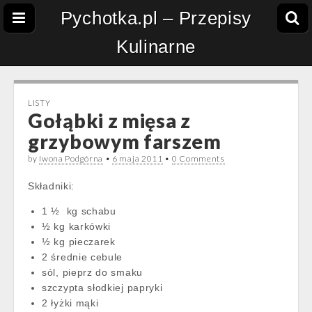
Pychotka.pl – Przepisy
Kulinarne
LISTY
Gołąbki z mięsa z
grzybowym farszem
by
Iwona Podgórna
•
6 maja 2011
•
0 Comments
Składniki:
1 ½ kg schabu
½ kg karkówki
½ kg pieczarek
2 średnie cebule
sól, pieprz do smaku
szczypta słodkiej papryki
2 łyżki mąki