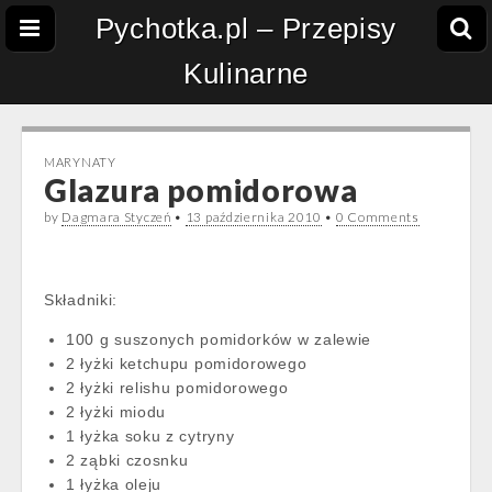
Pychotka.pl – Przepisy
Kulinarne
MARYNATY
Glazura pomidorowa
by
Dagmara Styczeń
•
13 października 2010
•
0 Comments
Składniki:
100 g suszonych pomidorków w zalewie
2 łyżki ketchupu pomidorowego
2 łyżki relishu pomidorowego
2 łyżki miodu
1 łyżka soku z cytryny
2 ząbki czosnku
1 łyżka oleju