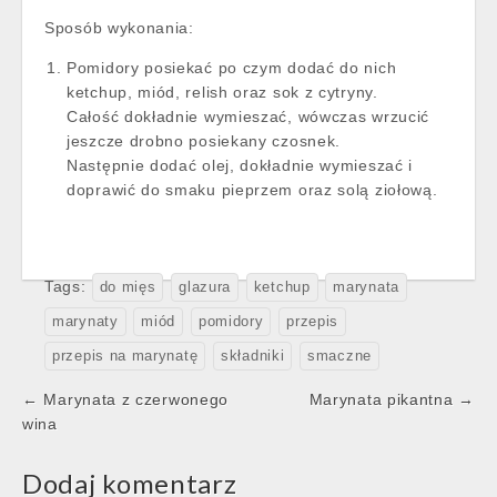
Sposób wykonania:
Pomidory posiekać po czym dodać do nich
ketchup, miód, relish oraz sok z cytryny.
Całość dokładnie wymieszać, wówczas wrzucić
jeszcze drobno posiekany czosnek.
Następnie dodać olej, dokładnie wymieszać i
doprawić do smaku pieprzem oraz solą ziołową.
Tags:
do mięs
glazura
ketchup
marynata
marynaty
miód
pomidory
przepis
przepis na marynatę
składniki
smaczne
Post
← Marynata z czerwonego
Marynata pikantna →
navigation
wina
Dodaj komentarz