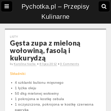
Pychotka.pl – Przepisy
Kulinarne
LISTY
Gęsta zupa z mieloną
wołowiną, fasolą i
kukurydzą
by
Karolina Nocka
•
8 lipca 2012
•
0 Comments
Składniki:
4 szklanki bulionu mięsnego
1 łyżka oleju
50 dkg mielonej wołowiny
1 pokrojona w kostkę cebula
1 oczyszczona, pokrojona w kostkę czerwona
papryka