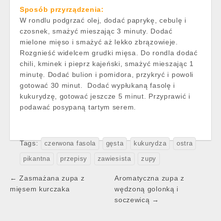
Sposób przyrządzenia:
W rondlu podgrzać olej, dodać paprykę, cebulę i
czosnek, smażyć mieszając 3 minuty. Dodać
mielone mięso i smażyć aż lekko zbrązowieje.
Rozgnieść widelcem grudki mięsa. Do rondla dodać
chili, kminek i pieprz kajeński, smażyć mieszając 1
minutę. Dodać bulion i pomidora, przykryć i powoli
gotować 30 minut. Dodać wypłukaną fasolę i
kukurydzę, gotować jeszcze 5 minut. Przyprawić i
podawać posypaną tartym serem.
Tags:
czerwona fasola
gęsta
kukurydza
ostra
pikantna
przepisy
zawiesista
zupy
Post
← Zasmażana zupa z
Aromatyczna zupa z
navigation
mięsem kurczaka
wędzoną golonką i
soczewicą →