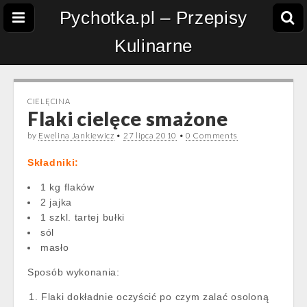
Pychotka.pl – Przepisy
Kulinarne
CIELĘCINA
Flaki cielęce smażone
by
Ewelina Jankiewicz
•
27 lipca 2010
•
0 Comments
Składniki:
1 kg flaków
2 jajka
1 szkl. tartej bułki
sól
masło
Sposób wykonania:
Flaki dokładnie oczyścić po czym zalać osoloną