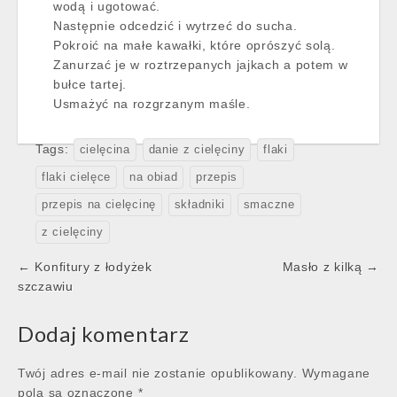
wodą i ugotować.
Następnie odcedzić i wytrzeć do sucha.
Pokroić na małe kawałki, które oprószyć solą.
Zanurzać je w roztrzepanych jajkach a potem w
bułce tartej.
Usmażyć na rozgrzanym maśle.
Tags:
cielęcina
danie z cielęciny
flaki
flaki cielęce
na obiad
przepis
przepis na cielęcinę
składniki
smaczne
z cielęciny
Post
← Konfitury z łodyżek
Masło z kilką →
navigation
szczawiu
Dodaj komentarz
Twój adres e-mail nie zostanie opublikowany.
Wymagane
pola są oznaczone
*