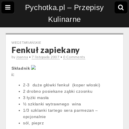
Pychotka.pl – Przepisy
Kulinarne
WEGETARIAŃSKIE
Fenkuł zapiekany
by
Joanna
•
7 listopada 2007
•
0 Comments
Składnik
i:
2-3
duże główki fenkuł
(koper włoski)
2 drobno posiekane ząbki czosnku
3 łyżki masła
½ szklanki wytrawnego
wina
1/3 szklanki tartego sera parmezan –
opcjonalnie
sól, pieprz