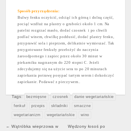
Sposób przyrządzenia:
Bulwy fenku oczyścić, odciąć ich górną i dolną część,
pociąć wzdłuż na plastry o grubości około
1 cm
. Na
patelni rozgrzać masło, dodać czosnek
i po chwili
podlać winem, chwilkę poddusić, dodać plastry fenku,
przyprawić sola i pieprzem, delikatnie wymieszać. Tak
przygotowane fenkuły przełożyć do naczynia
żaroodpornego i zapiec przez około 30 minut w
piekarniku nagrzanym do 220 stopni C. Jeżeli
zdecydujemy się na użycie sera to po 20 minutach
zapiekania potrawę posypać tartym serem i dokończyć
zapiekanie. Podawać z pieczywem..
Tags:
bezmięsne
czosnek
danie wegetariańskie
fenkuł
przepis
składniki
smaczne
wegetarianizm
wegetariańskie
wino
Post
← Wątróbka wieprzowa w
Wędzony łosoś po