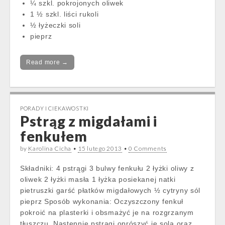
¼ szkl. pokrojonych oliwek
1 ½ szkl. liści rukoli
½ łyżeczki soli
pieprz
Read more →
PORADY I CIEKAWOSTKI
Pstrąg z migdałami i
fenkułem
by
Karolina Cicha
•
15 lutego 2013
•
0 Comments
Składniki: 4 pstrągi 3 bulwy fenkułu 2 łyżki oliwy z
oliwek 2 łyżki masła 1 łyżka posiekanej natki
pietruszki garść płatków migdałowych ½ cytryny sól
pieprz Sposób wykonania: Oczyszczony fenkuł
pokroić na plasterki i obsmażyć je na rozgrzanym
tłuszczu. Następnie pstrągi oprószyć je solą oraz