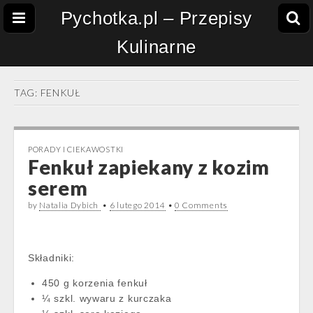
Pychotka.pl – Przepisy
Kulinarne
TAG:
FENKUŁ
PORADY I CIEKAWOSTKI
Fenkuł zapiekany z kozim
serem
by
Natalia Dybich
•
6 lutego 2014
•
0 Comments
Składniki:
450 g korzenia fenkuł
¼ szkl. wywaru z kurczaka