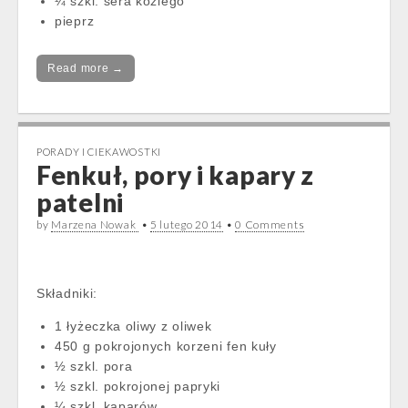
¼ szkl. sera koziego
pieprz
Read more →
PORADY I CIEKAWOSTKI
Fenkuł, pory i kapary z
patelni
by
Marzena Nowak
•
5 lutego 2014
•
0 Comments
Składniki:
1 łyżeczka oliwy z oliwek
450 g pokrojonych korzeni fen kuły
½ szkl. pora
½ szkl. pokrojonej papryki
¼ szkl. kaparów