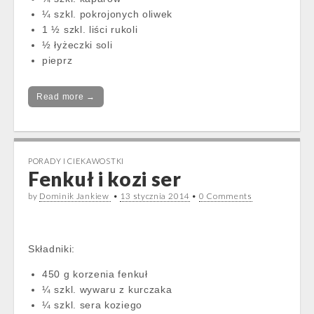
¼ szkl. pokrojonych oliwek
1 ½ szkl. liści rukoli
½ łyżeczki soli
pieprz
Read more →
PORADY I CIEKAWOSTKI
Fenkuł i kozi ser
by
Dominik Jankiew
•
13 stycznia 2014
•
0 Comments
Składniki:
450 g korzenia fenkuł
¼ szkl. wywaru z kurczaka
¼ szkl. sera koziego