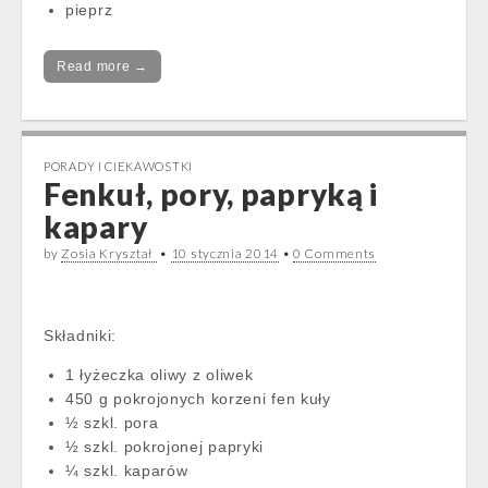
pieprz
Read more →
PORADY I CIEKAWOSTKI
Fenkuł, pory, papryką i
kapary
by
Zosia Kryształ
•
10 stycznia 2014
•
0 Comments
Składniki:
1 łyżeczka oliwy z oliwek
450 g pokrojonych korzeni fen kuły
½ szkl. pora
½ szkl. pokrojonej papryki
¼ szkl. kaparów