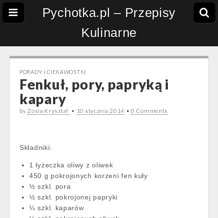
Pychotka.pl – Przepisy
Kulinarne
PORADY I CIEKAWOSTKI
Fenkuł, pory, papryką i
kapary
by
Zosia Kryształ
•
10 stycznia 2014
•
0 Comments
Składniki:
1 łyżeczka oliwy z oliwek
450 g pokrojonych korzeni fen kuły
½ szkl. pora
½ szkl. pokrojonej papryki
¼ szkl. kaparów