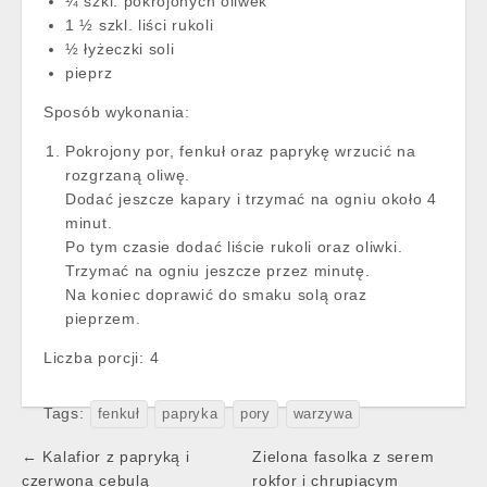
¼ szkl. pokrojonych oliwek
1 ½ szkl. liści rukoli
½ łyżeczki soli
pieprz
Sposób wykonania:
Pokrojony por, fenkuł oraz paprykę wrzucić na
rozgrzaną oliwę.
Dodać jeszcze kapary i trzymać na ogniu około 4
minut.
Po tym czasie dodać liście rukoli oraz oliwki.
Trzymać na ogniu jeszcze przez minutę.
Na koniec doprawić do smaku solą oraz
pieprzem.
Liczba porcji:
4
Tags:
fenkuł
papryka
pory
warzywa
Post
← Kalafior z papryką i
Zielona fasolka z serem
navigation
czerwona cebulą
rokfor i chrupiącym