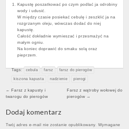
Kapustę poszatkować po czym podlać ja odrobiny
wody i udusić.
W między czasie posiekać cebulę i zeszklić ja na
rozgrzanym oleju, wówczas dodać do niej
kapustę.
Całość dokładnie wymieszać i przesmażyć na
małym ogniu.
Na koniec doprawić do smaku solą oraz
pieprzem.
Tags:
cebula
farsz
farsz do pierogów
kiszona kapusta
nadzienie
pierogi
Post
← Farsz z kapusty i
Farsz z wątroby wołowej do
navigation
twarogu do pierogów
pierogów →
Dodaj komentarz
Twój adres e-mail nie zostanie opublikowany.
Wymagane