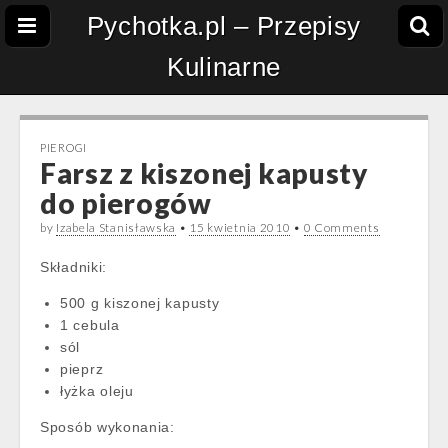
Pychotka.pl – Przepisy
Kulinarne
PIEROGI
Farsz z kiszonej kapusty
do pierogów
by
Izabela Stanisławska
•
15 kwietnia 2010
•
0 Comments
Składniki:
500 g kiszonej kapusty
1 cebula
sól
pieprz
łyżka oleju
Sposób wykonania: