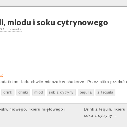
li, miodu i soku cytrynowego
0 Comments
a:
dodatkiem lodu chwilę mieszać w shakerze. Przez sitko przelać d
drink
drinki
miód
sok z cytryny
tequila
z tequilą
zoskwiniowego, likieru miętowego i
Drink z tequili, likie
soku z cytryny →