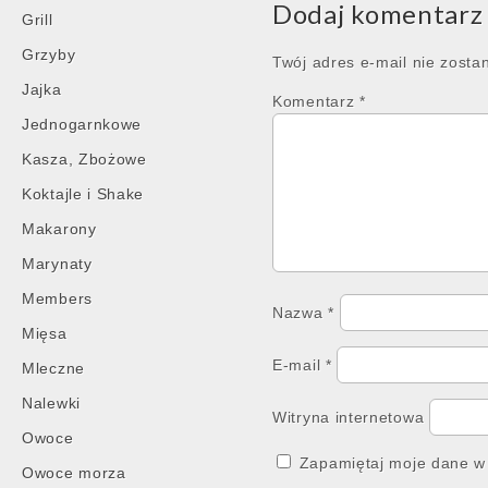
Dodaj komentarz
Grill
Grzyby
Twój adres e-mail nie zosta
Jajka
Komentarz
*
Jednogarnkowe
Kasza, Zbożowe
Koktajle i Shake
Makarony
Marynaty
Members
Nazwa
*
Mięsa
E-mail
*
Mleczne
Nalewki
Witryna internetowa
Owoce
Zapamiętaj moje dane w 
Owoce morza