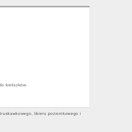
o kieliszków.
ru truskawkowego, likieru poziomkowego i