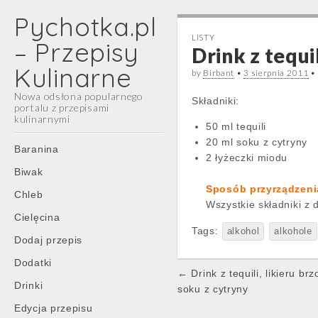
Pychotka.pl
LISTY
– Przepisy
Drink z tequi
Kulinarne
by
Birbant
•
3 sierpnia 2011
•
Nowa odsłona popularnego
Składniki:
portalu z przepisami
kulinarnymi
50 ml tequili
20 ml soku z cytryny
Main
Skip
Baranina
2 łyżeczki miodu
menu
to
Biwak
content
Sposób przyrządzeni
Chleb
Wszystkie składniki z 
Cielęcina
Tags:
alkohol
alkohole
Dodaj przepis
Dodatki
Post
← Drink z tequili, likieru br
Drinki
navigation
soku z cytryny
Edycja przepisu