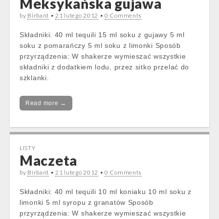
Meksykańska gujawa
by
Birbant
•
21 lutego 2012
•
0 Comments
Składniki: 40 ml tequili 15 ml soku z gujawy 5 ml
soku z pomarańczy 5 ml soku z limonki Sposób
przyrządzenia: W shakerze wymieszać wszystkie
składniki z dodatkiem lodu, przez sitko przelać do
szklanki.
Read more →
LISTY
Maczeta
by
Birbant
•
21 lutego 2012
•
0 Comments
Składniki: 40 ml tequili 10 ml koniaku 10 ml soku z
limonki 5 ml syropu z granatów Sposób
przyrządzenia: W shakerze wymieszać wszystkie