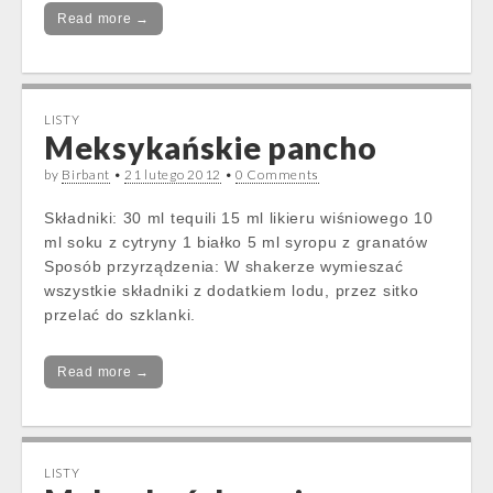
Read more →
LISTY
Meksykańskie pancho
by
Birbant
•
21 lutego 2012
•
0 Comments
Składniki: 30 ml tequili 15 ml likieru wiśniowego 10
ml soku z cytryny 1 białko 5 ml syropu z granatów
Sposób przyrządzenia: W shakerze wymieszać
wszystkie składniki z dodatkiem lodu, przez sitko
przelać do szklanki.
Read more →
LISTY