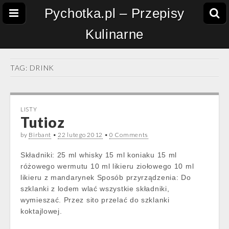
Pychotka.pl – Przepisy
Kulinarne
TAG:
DRINK
LISTY
Tutioz
by
Birbant
•
22 lutego 2012
•
0 Comments
Składniki: 25 ml whisky 15 ml koniaku 15 ml
różowego wermutu 10 ml likieru ziołowego 10 ml
likieru z mandarynek Sposób przyrządzenia: Do
szklanki z lodem wlać wszystkie składniki,
wymieszać. Przez sito przelać do szklanki
koktajlowej.