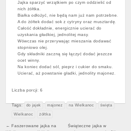
Jajka sparzyć wrzątkiem po czym oddzielić od
nich żółtka.
Białka odłożyć, nie będą nam już nam potrzebne.
A do żółtek dodać sok z cytryny oraz musztardę.
Całość dokładnie, energicznie ucierać do
uzyskania gładkiej, jednolitej masy.
Wówczas nie przerywając mieszania dodawać
stopniowo olej.
Gdy składniki zaczną się łączyć dodać jeszcze
ocet winny.
Na koniec dodać sól, pieprz i cukier do smaku.
Ucierać, aż powstanie gładki, jednolity majonez.
Liczba porcji: 6
Tags:
do jajek
majonez
na Wielkanoc
święta
Wielkanoc
żółtka
Post
← Faszerowane jajka na
Świąteczne jajka w