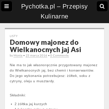
Pychotka.pl – Przepisy
Kulinarne
LISTY
Domowy majonez do
Wielkanocnych jaj Asi
by
Monia
•
23 marca 2016
•
0 Comments
Nie ma to jak własnoręcznie przygotowany majonez
do Wielkanocnych jaj, bez chemii i konserwantów.
Do jego wykonania potrzebujesz: żółtek, soku z
cytryny, oleju u musztardy.
Składniki:
2 żółtka jaj kurzych