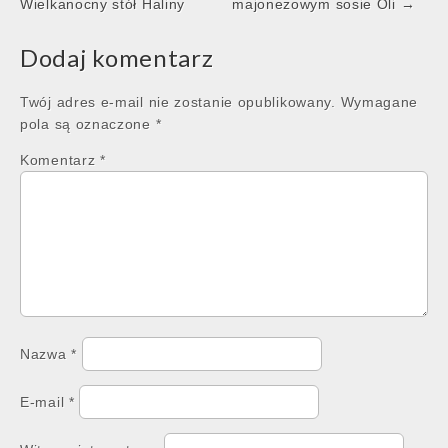
navigation
Wielkanocny stół Haliny
majonezowym sosie Oli →
Dodaj komentarz
Twój adres e-mail nie zostanie opublikowany.
Wymagane
pola są oznaczone
*
Komentarz
*
Nazwa
*
E-mail
*