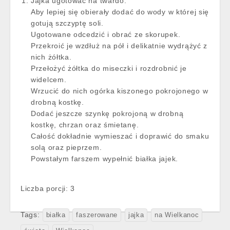
Jajka ugotować na twardo.
Aby lepiej się obierały dodać do wody w której się
gotują szczyptę soli.
Ugotowane odcedzić i obrać ze skorupek.
Przekroić je wzdłuż na pół i delikatnie wydrążyć z
nich żółtka.
Przełożyć żółtka do miseczki i rozdrobnić je
widelcem.
Wrzucić do nich ogórka kiszonego pokrojonego w
drobną kostkę.
Dodać jeszcze szynkę pokrojoną w drobną
kostkę, chrzan oraz śmietanę.
Całość dokładnie wymieszać i doprawić do smaku
solą oraz pieprzem.
Powstałym farszem wypełnić białka jajek.
Liczba porcji: 3
Tags:
białka
faszerowane
jajka
na Wielkanoc