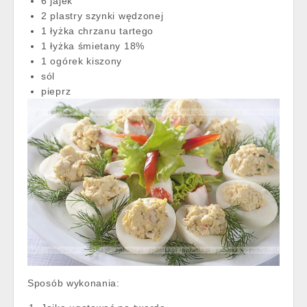
6 jajek
2 plastry szynki wędzonej
1 łyżka chrzanu tartego
1 łyżka śmietany 18%
1 ogórek kiszony
sól
pieprz
Sposób wykonania: