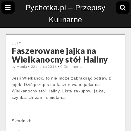
Pychotka.pl – Przepisy
Kulinarne
LISTY
Faszerowane jajka na
Wielkanocny stół Haliny
by
Monia
•
22 marca 2016
•
0 Comments
Jeśli Wielkanoc, to nie może zabraknąć potraw z
jajek. Dziś przepis na faszerowane jajka na
Wielkanocny stół Haliny. Lista zakupów: jajka,
szynka, chrzan i śmietana.
Składniki: