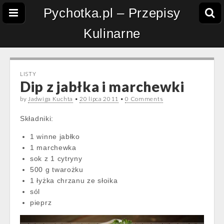
Pychotka.pl – Przepisy
Kulinarne
LISTY
Dip z jabłka i marchewki
by
Jadwiga Kuchta
•
20 lipca 2011
•
0 Comments
Składniki:
1 winne jabłko
1 marchewka
sok z 1 cytryny
500 g twarożku
1 łyżka chrzanu ze słoika
sól
pieprz