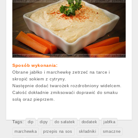
Sposób wykonania:
Obrane jabłko i marchewkę zetrzeć na tarce i
skropić sokiem z cytryny.
Następnie dodać twarożek rozdrobniony widelcem.
Całość dokładnie zmiksowaći doprawić do smaku
solą oraz pieprzem.
Tags:
dip
dipy
do sałatek
dodatek
jabłka
marchewka
przepis na sos
składniki
smaczne