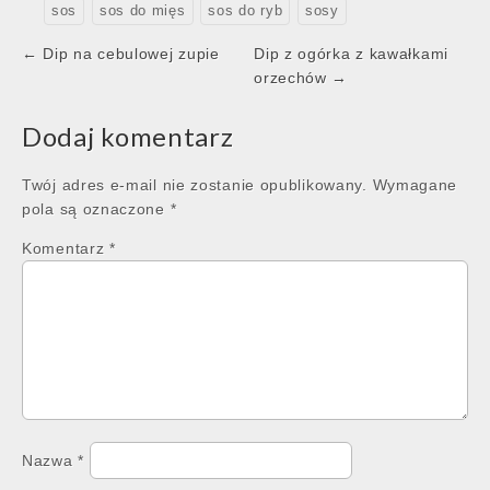
sos
sos do mięs
sos do ryb
sosy
Post
← Dip na cebulowej zupie
Dip z ogórka z kawałkami
navigation
orzechów →
Dodaj komentarz
Twój adres e-mail nie zostanie opublikowany.
Wymagane
pola są oznaczone
*
Komentarz
*
Nazwa
*